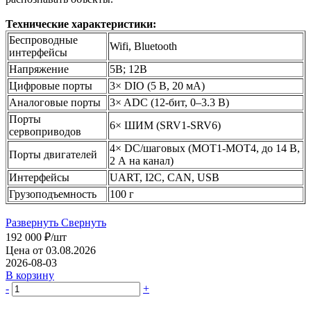
Технические характеристики:
Беспроводные
Wifi, Bluetooth
интерфейсы
Напряжение
5В; 12В
Цифровые порты
3× DIO (5 В, 20 мА)
Аналоговые порты
3× ADC (12-бит, 0–3.3 В)
Порты
6× ШИМ (SRV1-SRV6)
сервоприводов
4× DC/шаговых (MOT1-MOT4, до 14 В,
Порты двигателей
2 А на канал)
Интерфейсы
UART, I2C, CAN, USB
Грузоподъемность
100 г
Развернуть
Свернуть
192 000
₽
/шт
Цена от 03.08.2026
2026-08-03
В корзину
-
+