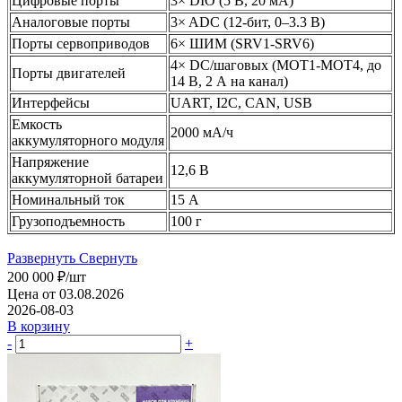
Цифровые порты
3× DIO (5 В, 20 мА)
Аналоговые порты
3× ADC (12-бит, 0–3.3 В)
Порты сервоприводов
6× ШИМ (SRV1-SRV6)
4× DC/шаговых (MOT1-MOT4, до
Порты двигателей
14 В, 2 А на канал)
Интерфейсы
UART, I2C, CAN, USB
Емкость
2000 мА/ч
аккумуляторного модуля
Напряжение
12,6 В
аккумуляторной батареи
Номинальный ток
15 А
Грузоподъемность
100 г
Развернуть
Свернуть
200 000
₽
/шт
Цена от 03.08.2026
2026-08-03
В корзину
-
+