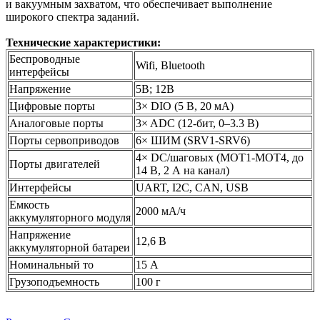
и вакуумным захватом, что обеспечивает выполнение
широкого спектра заданий.
Технические характеристики:
Беспроводные
Wifi, Bluetooth
интерфейсы
Напряжение
5В; 12В
Цифровые порты
3× DIO (5 В, 20 мА)
Аналоговые порты
3× ADC (12-бит, 0–3.3 В)
Порты сервоприводов
6× ШИМ (SRV1-SRV6)
4× DC/шаговых (MOT1-MOT4, до
Порты двигателей
14 В, 2 А на канал)
Интерфейсы
UART, I2C, CAN, USB
Емкость
2000 мА/ч
аккумуляторного модуля
Напряжение
12,6 В
аккумуляторной батареи
Номинальный то
15 А
Грузоподъемность
100 г