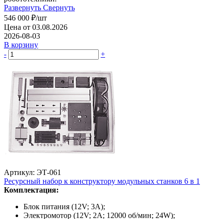
Развернуть
Свернуть
546 000
₽
/шт
Цена от 03.08.2026
2026-08-03
В корзину
-
+
Артикул: ЭТ-061
Ресурсный набор к конструктору модульных станков 6 в 1
Комплектация:
Блок питания (12V; 3А);
Электромотор (12V; 2A; 12000 об/мин; 24W);