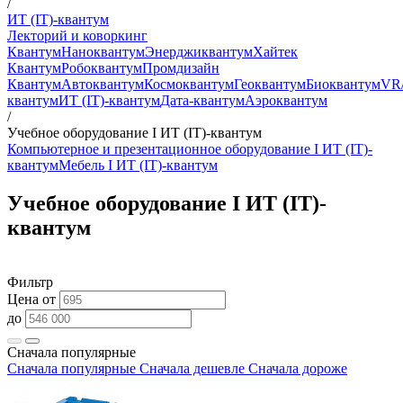
/
ИТ (IT)-квантум
Лекторий и коворкинг
Квантум
Наноквантум
Энерджиквантум
Хайтек
Квантум
Робоквантум
Промдизайн
Квантум
Автоквантум
Космоквантум
Геоквантум
Биоквантум
VR
квантум
ИТ (IT)-квантум
Дата-квантум
Аэроквантум
/
Учебное оборудование I ИТ (IT)-квантум
Компьютерное и презентационное оборудование I ИТ (IT)-
квантум
Мебель I ИТ (IT)-квантум
Учебное оборудование I ИТ (IT)-
квантум
Фильтр
Цена от
до
Сначала популярные
Сначала популярные
Сначала дешевле
Сначала дороже