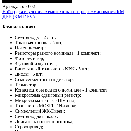
Артикул: ob-002
Набор для изучения схемотехники и программирования КМ
ДЕВ (KM DEV)
Комплектация:
Светодиоды - 25 шт;
Тактовая кнопка - 5 шт;
Потенциометр;
Резисторы разного номинала - 1 комплект;
Фоторезистор;
Звуковой излучатель;
Биполярный транзистор NPN - 5 шт;
Диоды - 5 шт;
Семисегментный индикатор;
Термистор;
Конденсаторы разного номинала - 1 комплект;
Микросхема сдвиговый регистр;
Микросхема триггер Шмитта;
Транзистор MOSFET N-канал;
Символьный ЖК-Экран;
Светодиодная шкала;
Двигатель постоянного тока;
Сервопривод;