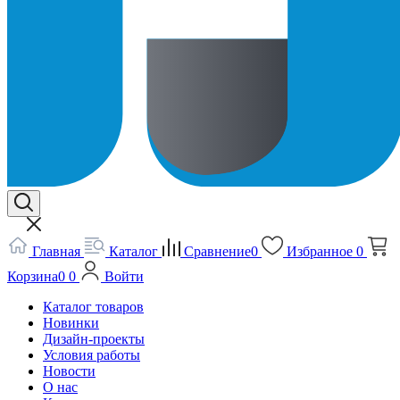
Главная
Каталог
Сравнение
0
Избранное
0
Корзина
0
0
Войти
Каталог товаров
Новинки
Дизайн-проекты
Условия работы
Новости
О нас