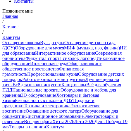
Контакты
Позвоните мне
Главная
/
Каталог
/
Квантум
Оснащение школы
Вузы, ссузы
Оснащение детского сада
(ДОУ)
Оборудование для музея
МИФ (музыка, изо, физика)
ИИ
для образования
Интерактивное оборудование
Современная
библиотека
Фиджитал-спорт
Психолог, логопед
Инклюзивное
оборудование
Инженерная среда
Офис, коворкинг,
общественное пространство
Финансовая
грамотность
Профессиональная кухня
Оборудование детских
площадок
Робототехника и конструкторы
Лучшие цены на
хиты
Всё для школы искусств
Канцтовары
Всё для обучения
ПДД
Национальные проекты
Оборудование и мебель для
хранения
3D-оборудование
Хозтовары и бытовая
химия
Безопасность в школе и ДОУ
Подарки и
праздники
Техника и электроника
Экологическое
воспитание
Оснащение детского лагеря
Оборудование для
общежитий
Дистанционное образование
Электротовары и
освещение
Все для офиса
Хиты 2026
Лето 2026
День Победы I 9
мая
Товары в наличии
Квантум