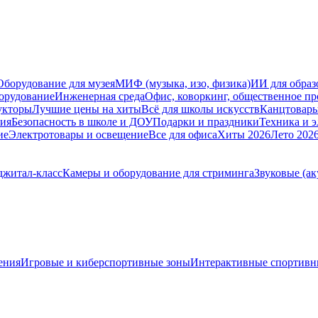
Оборудование для музея
МИФ (музыка, изо, физика)
ИИ для образ
орудование
Инженерная среда
Офис, коворкинг, общественное пр
укторы
Лучшие цены на хиты
Всё для школы искусств
Канцтовар
мия
Безопасность в школе и ДОУ
Подарки и праздники
Техника и 
ие
Электротовары и освещение
Все для офиса
Хиты 2026
Лето 202
житал-класс
Камеры и оборудование для стриминга
Звуковые (ак
ения
Игровые и киберспортивные зоны
Интерактивные спортивн