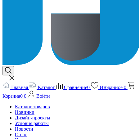
Главная
Каталог
Сравнение
0
Избранное
0
Корзина
0
0
Войти
Каталог товаров
Новинки
Дизайн-проекты
Условия работы
Новости
О нас