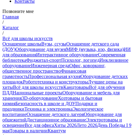
Контакты
Позвоните мне
Главная
/
Каталог
/
Всё для школы искусств
Оснащение школы
Вузы, ссузы
Оснащение детского сада
(ДОУ)
Оборудование для музея
МИФ (музыка, изо, физика)
ИИ
для образования
Интерактивное оборудование
Современная
библиотека
Фиджитал-спорт
Психолог, логопед
Инклюзивное
оборудование
Инженерная среда
Офис, коворкинг,
общественное пространство
Финансовая
грамотность
Профессиональная кухня
Оборудование детских
площадок
Робототехника и конструкторы
Лучшие цены на
хиты
Всё для школы искусств
Канцтовары
Всё для обучения
ПДД
Национальные проекты
Оборудование и мебель для
хранения
3D-оборудование
Хозтовары и бытовая
химия
Безопасность в школе и ДОУ
Подарки и
праздники
Техника и электроника
Экологическое
воспитание
Оснащение детского лагеря
Оборудование для
общежитий
Дистанционное образование
Электротовары и
освещение
Все для офиса
Хиты 2026
Лето 2026
День Победы I 9
мая
Товары в наличии
Квантум