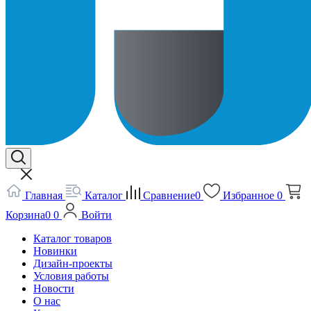
Главная
Каталог
Сравнение
0
Избранное
0
Корзина
0
0
Войти
Каталог товаров
Новинки
Дизайн-проекты
Условия работы
Новости
О нас