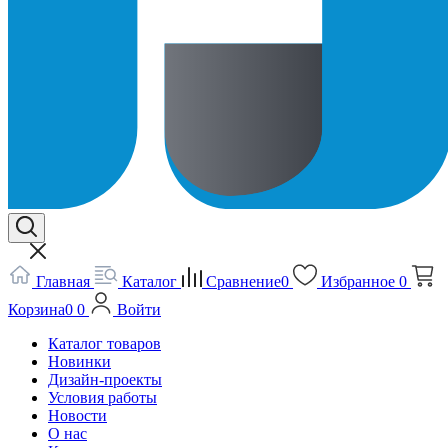
Главная
Каталог
Сравнение
0
Избранное
0
Корзина
0
0
Войти
Каталог товаров
Новинки
Дизайн-проекты
Условия работы
Новости
О нас