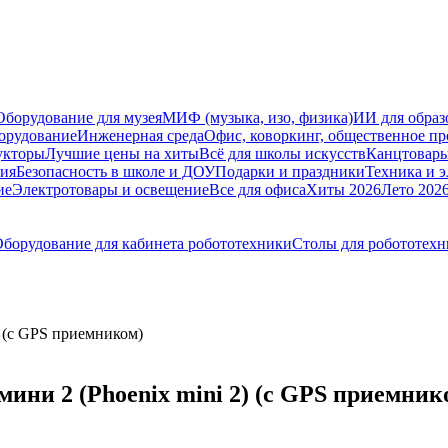
Оборудование для музея
МИФ (музыка, изо, физика)
ИИ для образ
орудование
Инженерная среда
Офис, коворкинг, общественное пр
укторы
Лучшие цены на хиты
Всё для школы искусств
Канцтовар
мия
Безопасность в школе и ДОУ
Подарки и праздники
Техника и 
ие
Электротовары и освещение
Все для офиса
Хиты 2026
Лето 202
борудование для кабинета робототехники
Столы для робототех
) (с GPS приемником)
ини 2 (Phoenix mini 2) (с GPS приемник