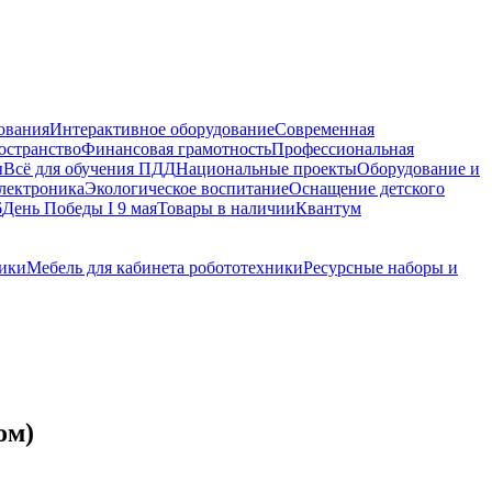
ования
Интерактивное оборудование
Современная
остранство
Финансовая грамотность
Профессиональная
ы
Всё для обучения ПДД
Национальные проекты
Оборудование и
электроника
Экологическое воспитание
Оснащение детского
6
День Победы I 9 мая
Товары в наличии
Квантум
ники
Мебель для кабинета робототехники
Ресурсные наборы и
ом)