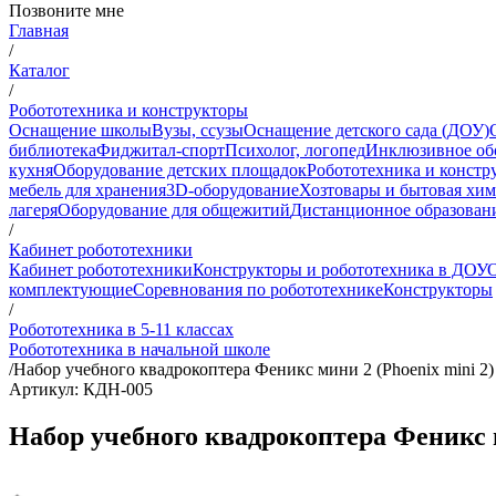
Позвоните мне
Главная
/
Каталог
/
Робототехника и конструкторы
Оснащение школы
Вузы, ссузы
Оснащение детского сада (ДОУ)
библиотека
Фиджитал-спорт
Психолог, логопед
Инклюзивное об
кухня
Оборудование детских площадок
Робототехника и констр
мебель для хранения
3D-оборудование
Хозтовары и бытовая хи
лагеря
Оборудование для общежитий
Дистанционное образован
/
Кабинет робототехники
Кабинет робототехники
Конструкторы и робототехника в ДОУ
О
комплектующие
Соревнования по робототехнике
Конструкторы
/
Робототехника в 5-11 классах
Робототехника в начальной школе
/
Набор учебного квадрокоптера Феникс мини 2 (Phoenix mini 2
Артикул: КДН-005
Набор учебного квадрокоптера Феникс м