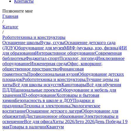
Контакты
Позвоните мне
Главная
/
Каталог
/
Робототехника и конструкторы
Оснащение школы
Вузы, ссузы
Оснащение детского сада
(ДОУ)
Оборудование для музея
МИФ (музыка, изо, физика)
ИИ
для образования
Интерактивное оборудование
Современная
библиотека
Фиджитал-спорт
Психолог, логопед
Инклюзивное
оборудование
Инженерная среда
Офис, коворкинг,
общественное пространство
Финансовая
грамотность
Профессиональная кухня
Оборудование детских
площадок
Робототехника и конструкторы
Лучшие цены на
хиты
Всё для школы искусств
Канцтовары
Всё для обучения
ПДД
Национальные проекты
Оборудование и мебель для
хранения
3D-оборудование
Хозтовары и бытовая
химия
Безопасность в школе и ДОУ
Подарки и
праздники
Техника и электроника
Экологическое
воспитание
Оснащение детского лагеря
Оборудование для
общежитий
Дистанционное образование
Электротовары и
освещение
Все для офиса
Хиты 2026
Лето 2026
День Победы I 9
мая
Товары в наличии
Квантум