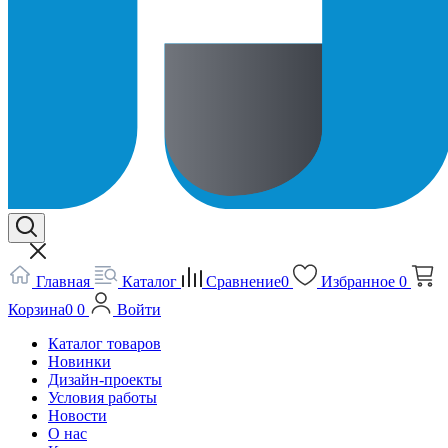
Главная
Каталог
Сравнение
0
Избранное
0
Корзина
0
0
Войти
Каталог товаров
Новинки
Дизайн-проекты
Условия работы
Новости
О нас