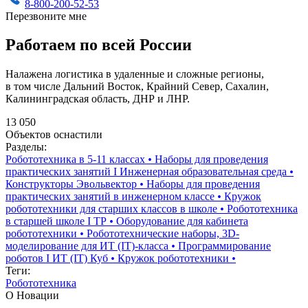
8-800-200-52-53
Перезвоните мне
Работаем по всей России
Налажена логистика в удаленные и сложные регионы,
в том числе Дальний Восток, Крайний Север, Сахалин,
Калининградская область, ДНР и ЛНР.
13 050
Объектов оснастили
Разделы:
Робототехника в 5-11 классах
•
Наборы для проведения
практических занятий I Инженерная образовательная среда
•
Конструкторы Эвольвектор
•
Наборы для проведения
практических занятий в инженерном классе
•
Кружок
робототехники для старших классов в школе
•
Робототехника
в старшей школе I ТР
•
Оборудование для кабинета
робототехники
•
Робототехнические наборы, 3D-
моделирование для ИТ (IT)-класса
•
Программирование
роботов I ИТ (IT) Куб
•
Кружок робототехники
•
Теги:
Робототехника
О Новации