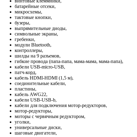
винтовые клеммники,
батарейные отсеки,
микросхемы,
тактовые кнопки,
бузеры,
выпрямительные диоды,
символьные экраны,
гребенки,
модули Bluetooth,
контроллеры,
шилды на 9 разъемов,
гибкие провода (папа-папа, мама-мама, мама-папа),
кабели USB-micro-USB,
патч-корд,
кабель HDMI-HDMI (1,5 м),
соединительные кабели,
пластины,
кабель AWG22,
кабели USB-USB-b,
кабели для подключения мотор-редукторов,
мотор-редукторы,
моторы с червячным редуктором,
уголки,
универсальные диски,
шаговые двигатели,