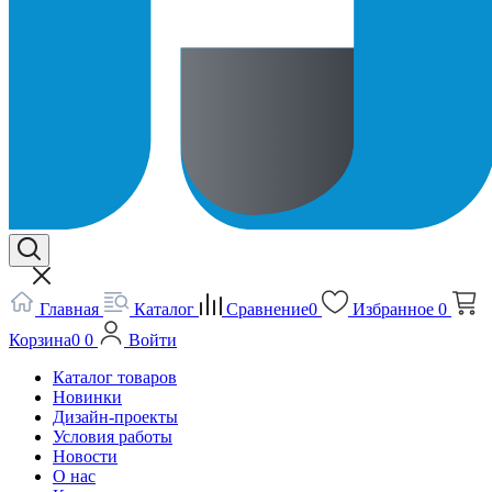
Главная
Каталог
Сравнение
0
Избранное
0
Корзина
0
0
Войти
Каталог товаров
Новинки
Дизайн-проекты
Условия работы
Новости
О нас