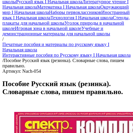
школы
Русский язык I Начальная школа
Литературное чтение I
Начальная школа
Математика I Начальная школа
Окружающий
мир I Начальная школа
Наборы первоклассников
Иностранный
язык I Начальная школа
Технология I Начальная школа
Стенды,
плакаты для начальной школы
Уголок природы в начальной
школе
Игровая зона в начальной школе
Учебные и
демонстрационные материалы для начальной школы
/
Печатные пособия и материалы по русскому языку I
Начальная школа
Интерактивные пособия по Русскому языку I Начальная школа
/
Пособие Русский язык (резинка). Словарные слова, пишем
правильно.
Артикул: Nach-054
Пособие Русский язык (резинка).
Словарные слова, пишем правильно.