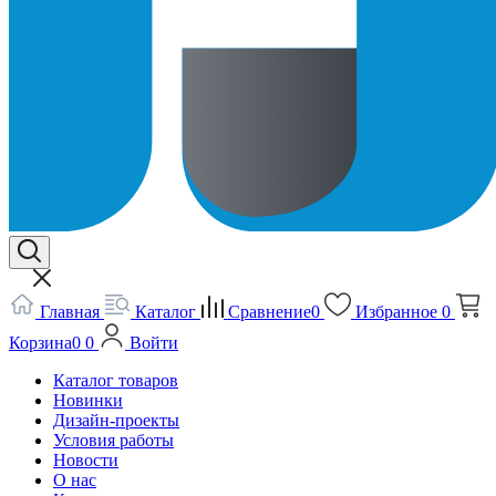
Главная
Каталог
Сравнение
0
Избранное
0
Корзина
0
0
Войти
Каталог товаров
Новинки
Дизайн-проекты
Условия работы
Новости
О нас