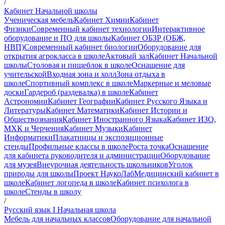
/
Кабинет Начальной школы
Ученическая мебель
Кабинет Химии
Кабинет
Физики
Современный кабинет технологии
Интерактивное
оборудование и ПО для школы
Кабинет ОБЗР (ОБЖ,
НВП)
Современный кабинет биологии
Оборудование для
открытия агрокласса в школе
Актовый зал
Кабинет Начальной
школы
Столовая и пищеблок в школе
Оснащение для
учительской
Входная зона и холл
Зона отдыха в
школе
Спортивный комплекс в школе
Маркерные и меловые
доски
Гардероб (раздевалка) в школе
Кабинет
Астрономии
Кабинет Географии
Кабинет Русского Языка и
Литературы
Кабинет Математики
Кабинет Истории и
Обществознания
Кабинет Иностранного Языка
Кабинет ИЗО,
МХК и Черчения
Кабинет Музыки
Кабинет
Информатики
Плакатницы и экспозиционные
стенды
Профильные классы в школе
Роста точка
Оснащение
для кабинета руководителя и администрации
Оборудование
для музея
Внеурочная деятельность школьников
Уголок
природы для школы
Проект НаукоЛаб
Медицинский кабинет в
школе
Кабинет логопеда в школе
Кабинет психолога в
школе
Стенды в школу
/
Русский язык I Начальная школа
Мебель для начальных классов
Оборудование для начальной