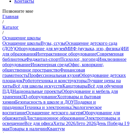
Контакты
Позвоните мне
Главная
/
Каталог
/
Оснащение школы
Оснащение школы
Вузы, ссузы
Оснащение детского сада
(ДОУ)
Оборудование для музея
МИФ (музыка, изо, физика)
ИИ
для образования
Интерактивное оборудование
Современная
библиотека
Фиджитал-спорт
Психолог, логопед
Инклюзивное
оборудование
Инженерная среда
Офис, коворкинг,
общественное пространство
Финансовая
грамотность
Профессиональная кухня
Оборудование детских
площадок
Робототехника и конструкторы
Лучшие цены на
хиты
Всё для школы искусств
Канцтовары
Всё для обучения
ПДД
Национальные проекты
Оборудование и мебель для
хранения
3D-оборудование
Хозтовары и бытовая
химия
Безопасность в школе и ДОУ
Подарки и
праздники
Техника и электроника
Экологическое
воспитание
Оснащение детского лагеря
Оборудование для
общежитий
Дистанционное образование
Электротовары и
освещение
Все для офиса
Хиты 2026
Лето 2026
День Победы I 9
мая
Товары в наличии
Квантум