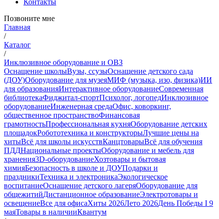
Контакты
Позвоните мне
Главная
/
Каталог
/
Инклюзивное оборудование и ОВЗ
Оснащение школы
Вузы, ссузы
Оснащение детского сада
(ДОУ)
Оборудование для музея
МИФ (музыка, изо, физика)
ИИ
для образования
Интерактивное оборудование
Современная
библиотека
Фиджитал-спорт
Психолог, логопед
Инклюзивное
оборудование
Инженерная среда
Офис, коворкинг,
общественное пространство
Финансовая
грамотность
Профессиональная кухня
Оборудование детских
площадок
Робототехника и конструкторы
Лучшие цены на
хиты
Всё для школы искусств
Канцтовары
Всё для обучения
ПДД
Национальные проекты
Оборудование и мебель для
хранения
3D-оборудование
Хозтовары и бытовая
химия
Безопасность в школе и ДОУ
Подарки и
праздники
Техника и электроника
Экологическое
воспитание
Оснащение детского лагеря
Оборудование для
общежитий
Дистанционное образование
Электротовары и
освещение
Все для офиса
Хиты 2026
Лето 2026
День Победы I 9
мая
Товары в наличии
Квантум