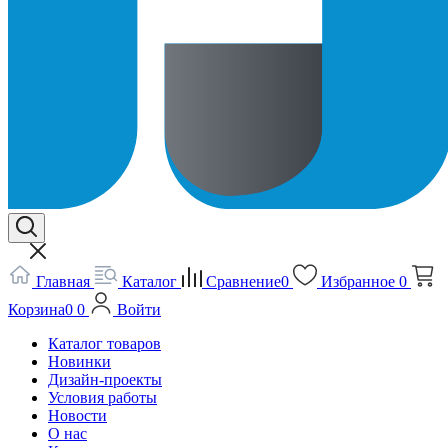
Главная
Каталог
Сравнение
0
Избранное
0
Корзина
0
0
Войти
Каталог товаров
Новинки
Дизайн-проекты
Условия работы
Новости
О нас