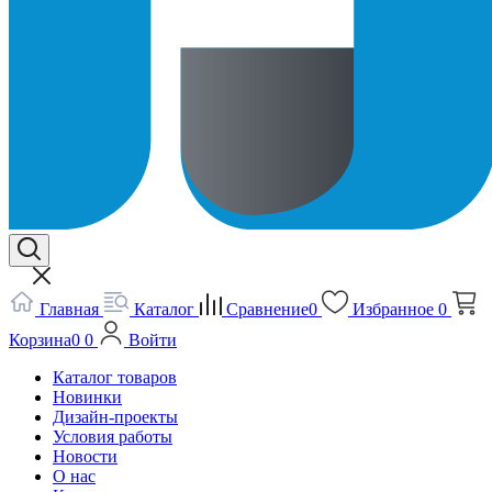
Главная
Каталог
Сравнение
0
Избранное
0
Корзина
0
0
Войти
Каталог товаров
Новинки
Дизайн-проекты
Условия работы
Новости
О нас