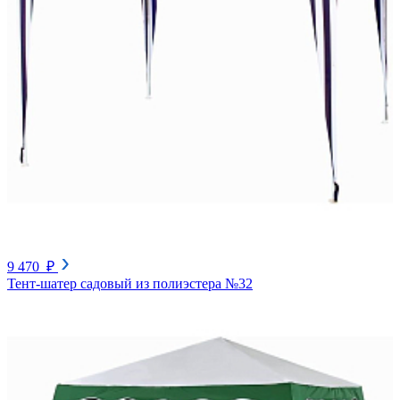
9 470 ₽
Тент-шатер садовый из полиэстера №32