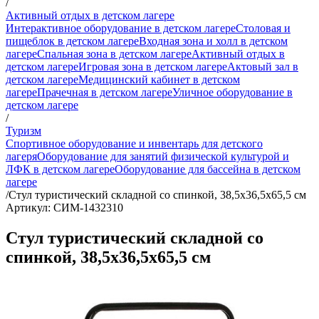
/
Активный отдых в детском лагере
Интерактивное оборудование в детском лагере
Столовая и
пищеблок в детском лагере
Входная зона и холл в детском
лагере
Спальная зона в детском лагере
Активный отдых в
детском лагере
Игровая зона в детском лагере
Актовый зал в
детском лагере
Медицинский кабинет в детском
лагере
Прачечная в детском лагере
Уличное оборудование в
детском лагере
/
Туризм
Спортивное оборудование и инвентарь для детского
лагеря
Оборудование для занятий физической культурой и
ЛФК в детском лагере
Оборудование для бассейна в детском
лагере
/
Стул туристический складной со спинкой, 38,5х36,5х65,5 см
Артикул: СИМ-1432310
Стул туристический складной со
спинкой, 38,5х36,5х65,5 см