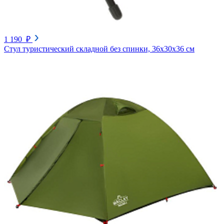
1 190 ₽
Стул туристический складной без спинки, 36х30х36 см