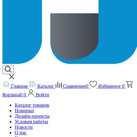
Главная
Каталог
Сравнение
0
Избранное
0
Корзина
0
0
Войти
Каталог товаров
Новинки
Дизайн-проекты
Условия работы
Новости
О нас