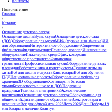
Контакты
Позвоните мне
Главная
/
Каталог
/
Оснащение детского лагеря
Оснащение школы
Вузы, ссузы
Оснащение детского сада
(ДОУ)
Оборудование для музея
МИФ (музыка, изо, физика)
ИИ
для образования
Интерактивное оборудование
Современная
библиотека
Фиджитал-спорт
Психолог, логопед
Инклюзивное
оборудование
Инженерная среда
Офис, коворкинг,
общественное пространство
Финансовая
грамотность
Профессиональная кухня
Оборудование детских
площадок
Робототехника и конструкторы
Лучшие цены на
хиты
Всё для школы искусств
Канцтовары
Всё для обучения
ПДД
Национальные проекты
Оборудование и мебель для
хранения
3D-оборудование
Хозтовары и бытовая
химия
Безопасность в школе и ДОУ
Подарки и
праздники
Техника и электроника
Экологическое
воспитание
Оснащение детского лагеря
Оборудование для
общежитий
Дистанционное образование
Электротовары и
освещение
Все для офиса
Хиты 2026
Лето 2026
День Победы I 9
мая
Товары в наличии
Квантум