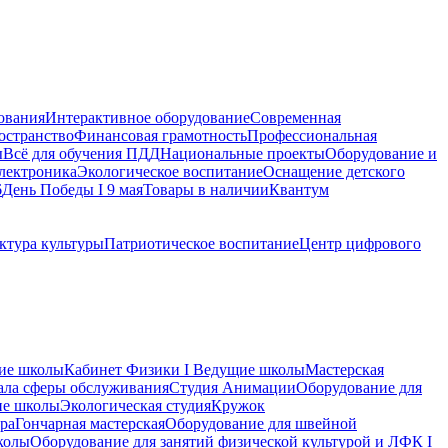
ования
Интерактивное оборудование
Современная
остранство
Финансовая грамотность
Профессиональная
ы
Всё для обучения ПДД
Национальные проекты
Оборудование и
электроника
Экологическое воспитание
Оснащение детского
6
День Победы I 9 мая
Товары в наличии
Квантум
ктура культуры
Патриотическое воспитание
Центр цифрового
ие школы
Кабинет Физики I Ведущие школы
Мастерская
ала сферы обслуживания
Студия Анимации
Оборудование для
ие школы
Экологическая студия
Кружок
ра
Гончарная мастерская
Оборудование для швейной
колы
Оборудование для занятий физической культурой и ЛФК I