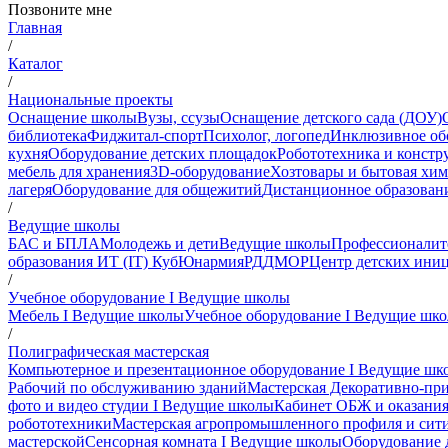
Позвоните мне
Главная
/
Каталог
/
Национальные проекты
Оснащение школы
Вузы, ссузы
Оснащение детского сада (ДОУ)
библиотека
Фиджитал-спорт
Психолог, логопед
Инклюзивное об
кухня
Оборудование детских площадок
Робототехника и констр
мебель для хранения
3D-оборудование
Хозтовары и бытовая хи
лагеря
Оборудование для общежитий
Дистанционное образован
/
Ведущие школы
БАС и БПЛА
Молодежь и дети
Ведущие школы
Профессионалит
образования ИТ (IT) Куб
Юнармия
РДДМ
ОР
Центр детских ини
/
Учебное оборудование I Ведущие школы
Мебель I Ведущие школы
Учебное оборудование I Ведущие шк
/
Полиграфическая мастерская
Компьютерное и презентационное оборудование I Ведущие шк
Рабочий по обслуживанию зданий
Мастерская Декоративно-при
фото и видео студии I Ведущие школы
Кабинет ОБЖ и оказани
робототехники
Мастерская агропромышленного профиля и сит
мастерской
Сенсорная комната I Ведущие школы
Оборудование 