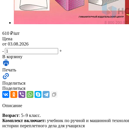
610
₽
/шт
Цена
от 03.08.2026
-
+
В корзину
Печать
Поделиться
Поделиться
Описание
Возраст
: 5–9 класс.
Комплект включает:
учебник по ручной и машинной технолог
истории переплетного дела для учащихся