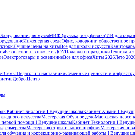
Оборудование для музея
МИФ (музыка, изо, физика)
ИИ для образ
орудование
Инженерная среда
Офис, коворкинг, общественное пр
укторы
Лучшие цены на хиты
Всё для школы искусств
Канцтовар
мия
Безопасность в школе и ДОУ
Подарки и праздники
Техника и 
ие
Электротовары и освещение
Все для офиса
Хиты 2026
Лето 202
ет
Семья
Педагоги и наставники
Семейные ценности и инфрастру
циатив
Добро.Центр
олы
олы
Кабинет Биологии I Ведущие школы
Кабинет Химии I Ведущ
кладного искусства
Мастерская Обувное дело
Мастерская персон
я первой помощи I Ведущие школы
Кабинет Технологии I Ведущ
и-фермерства
Мастерская строительного профиля
Мастерская пова
для обучения и коррекционно-развивающей работы I Ведущие ш