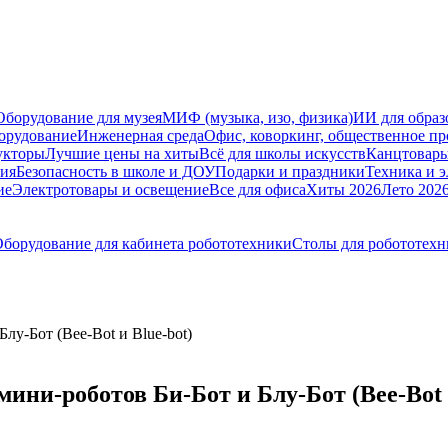
Оборудование для музея
МИФ (музыка, изо, физика)
ИИ для образ
орудование
Инженерная среда
Офис, коворкинг, общественное пр
укторы
Лучшие цены на хиты
Всё для школы искусств
Канцтовар
мия
Безопасность в школе и ДОУ
Подарки и праздники
Техника и 
ие
Электротовары и освещение
Все для офиса
Хиты 2026
Лето 202
борудование для кабинета робототехники
Столы для робототех
лу-Бот (Bee-Bot и Blue-bot)
ини-роботов Би-Бот и Блу-Бот (Bee-Bot и