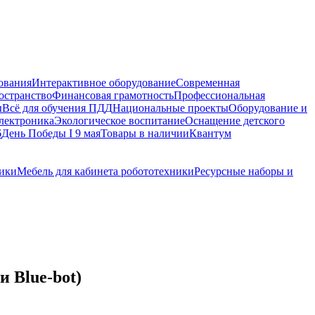
ования
Интерактивное оборудование
Современная
остранство
Финансовая грамотность
Профессиональная
ы
Всё для обучения ПДД
Национальные проекты
Оборудование и
электроника
Экологическое воспитание
Оснащение детского
6
День Победы I 9 мая
Товары в наличии
Квантум
ники
Мебель для кабинета робототехники
Ресурсные наборы и
 Blue-bot)