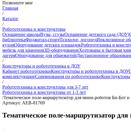
Позвоните мне
Главная
/
Каталог
/
Робототехника и конструкторы
Оснащение школы
Вузы, ссузы
Оснащение детского сада (ДОУ)
библиотека
Фиджитал-спорт
Психолог, логопед
Инклюзивное об
кухня
Оборудование детских площадок
Робототехника и констр
мебель для хранения
3D-оборудование
Хозтовары и бытовая хи
лагеря
Оборудование для общежитий
Дистанционное образован
/
Конструкторы и робототехника в ДОУ
Кабинет робототехники
Конструкторы и робототехника в ДОУ
О
комплектующие
Соревнования по робототехнике
Конструкторы
/
Робототехника и конструкторы для 3-7 лет
Робототехника и конструкторы от 1-3 лет
/
Тематическое поле-маршрутизатор для мини-роботов Би-Бот и Б
Артикул: АЕВ-81769
Тематическое поле-маршрутизатор для м