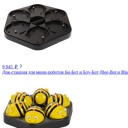
9 945 ₽
Док-станция для мини-роботов Би-Бот и Блу-Бот (Bee-Bot и Blue