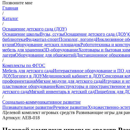
Позвоните мне
Главная
/
Каталог
/
Оснащение детского сада (ДОУ)
Оснащение школы
Вузы, ссузы
Оснащение детского сада (ДОУ)
библиотека
Фиджитал-спорт
Психолог, логопед
Инклюзивное об
кухня
Оборудование детских площадок
Робототехника и констр
мебель для хранения
3D-оборудование
Хозтовары и бытовая хи
лагеря
Оборудование для общежитий
Дистанционное образован
/
Комплекты по ФГОС
Мебель для детского сада
Интерактивное оборудование и ПО д
ДОУ
Логопед в ДОУ
Медицинский кабинет в ДОУ
Сенсорная ко
профориентация
Мягкие модули для детского сада
Игрушки и и
пластиковое оборудование
Конструкторы и пространственное 
детского сада
Мягкий инвентарь в детский сад
Пищеблок для Д
/
Социально-коммуникативное развитие
Познавательное развитие
Речевое развитие
Художественно-эстет
/
Целевой комплект игровых средств Развивающие игры для ран
Артикул: АЕВ-018
Целевой комплект игровых средств Раз