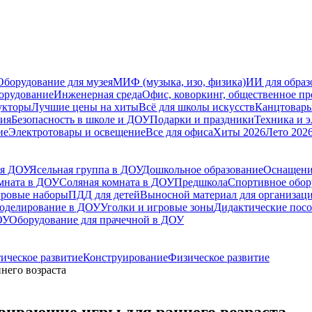
Оборудование для музея
МИФ (музыка, изо, физика)
ИИ для образ
орудование
Инженерная среда
Офис, коворкинг, общественное пр
укторы
Лучшие цены на хиты
Всё для школы искусств
Канцтовар
мия
Безопасность в школе и ДОУ
Подарки и праздники
Техника и 
ие
Электротовары и освещение
Все для офиса
Хиты 2026
Лето 202
ля ДОУ
Ясельная группа в ДОУ
Дошкольное образование
Оснащени
мната в ДОУ
Соляная комната в ДОУ
Предшкола
Спортивное обору
гровые наборы
ПДД для детей
Выносной материал для организац
моделирование в ДОУ
Уголки и игровые зоны
Дидактические посо
ОУ
Оборудование для прачечной в ДОУ
ическое развитие
Конструирование
Физическое развитие
него возраста
вивающие игры для раннего возраста