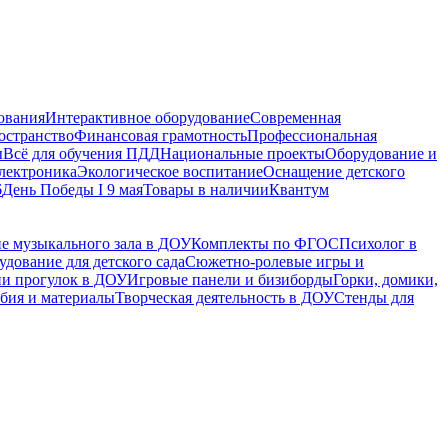
ования
Интерактивное оборудование
Современная
остранство
Финансовая грамотность
Профессиональная
ы
Всё для обучения ПДД
Национальные проекты
Оборудование и
электроника
Экологическое воспитание
Оснащение детского
6
День Победы I 9 мая
Товары в наличии
Квантум
е музыкального зала в ДОУ
Комплекты по ФГОС
Психолог в
дование для детского сада
Сюжетно-ролевые игры и
ии прогулок в ДОУ
Игровые панели и бизиборды
Горки, домики,
бия и материалы
Творческая деятельность в ДОУ
Стенды для