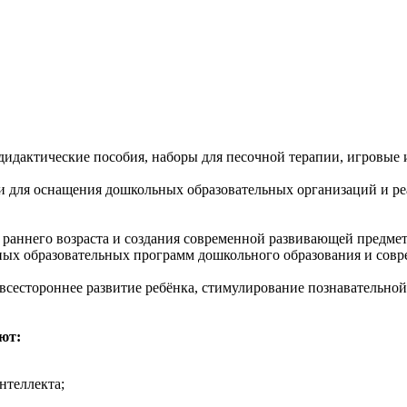
 дидактические пособия, наборы для песочной терапии, игровые
и для оснащения дошкольных образовательных организаций и р
й раннего возраста и создания современной развивающей предм
вных образовательных программ дошкольного образования и сов
а всестороннее развитие ребёнка, стимулирование познавательн
ют:
нтеллекта;