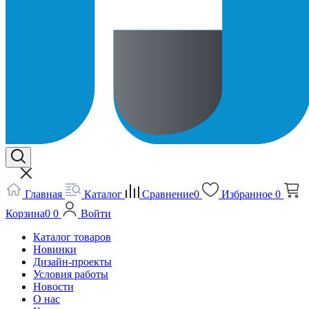
Главная
Каталог
Сравнение
0
Избранное
0
Корзина
0
0
Войти
Каталог товаров
Новинки
Дизайн-проекты
Условия работы
Новости
О нас