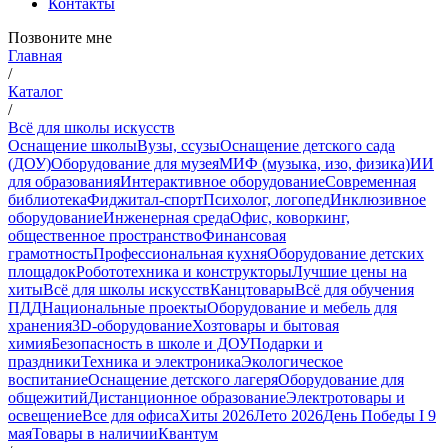
Контакты
Позвоните мне
Главная
/
Каталог
/
Всё для школы искусств
Оснащение школы
Вузы, ссузы
Оснащение детского сада
(ДОУ)
Оборудование для музея
МИФ (музыка, изо, физика)
ИИ
для образования
Интерактивное оборудование
Современная
библиотека
Фиджитал-спорт
Психолог, логопед
Инклюзивное
оборудование
Инженерная среда
Офис, коворкинг,
общественное пространство
Финансовая
грамотность
Профессиональная кухня
Оборудование детских
площадок
Робототехника и конструкторы
Лучшие цены на
хиты
Всё для школы искусств
Канцтовары
Всё для обучения
ПДД
Национальные проекты
Оборудование и мебель для
хранения
3D-оборудование
Хозтовары и бытовая
химия
Безопасность в школе и ДОУ
Подарки и
праздники
Техника и электроника
Экологическое
воспитание
Оснащение детского лагеря
Оборудование для
общежитий
Дистанционное образование
Электротовары и
освещение
Все для офиса
Хиты 2026
Лето 2026
День Победы I 9
мая
Товары в наличии
Квантум