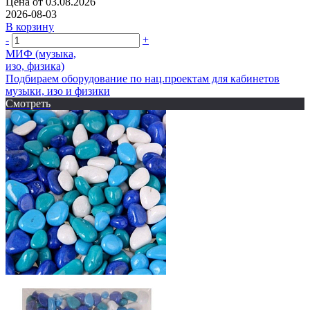
Цена от 03.08.2026
2026-08-03
В корзину
-
+
МИФ (музыка,
изо, физика)
Подбираем оборудование по нац.проектам для кабинетов
музыки, изо и физики
Смотреть