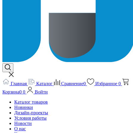
Главная
Каталог
Сравнение
0
Избранное
0
Корзина
0
0
Войти
Каталог товаров
Новинки
Дизайн-проекты
Условия работы
Новости
О нас