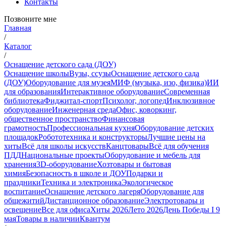
Контакты
Позвоните мне
Главная
/
Каталог
/
Оснащение детского сада (ДОУ)
Оснащение школы
Вузы, ссузы
Оснащение детского сада
(ДОУ)
Оборудование для музея
МИФ (музыка, изо, физика)
ИИ
для образования
Интерактивное оборудование
Современная
библиотека
Фиджитал-спорт
Психолог, логопед
Инклюзивное
оборудование
Инженерная среда
Офис, коворкинг,
общественное пространство
Финансовая
грамотность
Профессиональная кухня
Оборудование детских
площадок
Робототехника и конструкторы
Лучшие цены на
хиты
Всё для школы искусств
Канцтовары
Всё для обучения
ПДД
Национальные проекты
Оборудование и мебель для
хранения
3D-оборудование
Хозтовары и бытовая
химия
Безопасность в школе и ДОУ
Подарки и
праздники
Техника и электроника
Экологическое
воспитание
Оснащение детского лагеря
Оборудование для
общежитий
Дистанционное образование
Электротовары и
освещение
Все для офиса
Хиты 2026
Лето 2026
День Победы I 9
мая
Товары в наличии
Квантум