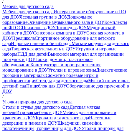
/
Мебель для детского сада
Мебель для детского сада
Интерактивное оборудование и ПО
для ДОУ
Ясельная группа в ДОУ
Дошкольное
образование
Оснащение музыкального зала в ДОУ
Комплекты
по ФГОС
Психолог в ДОУ
Логопед в ДОУ
Медицинский
кабинет в ДОУ
Сенсорная комната в ДОУ
Соляная комната в
ДОУ
Предшкола
Спортивное оборудование для детского
сада
Игровые панели и бизиборды
Мягкие модули для детского
сада
Творческая деятельность в ДОУ
Игрушки и игровые
наборы
ПДД для детей
Выносной материал для организации
прогулок в ДОУ
Горки, домики, пластиковое
оборудование
Конструкторы и пространственное
моделирование в ДОУ
Уголки и игровые зоны
Дидактические
пособия и материалы
Сюжетно-ролевые игры и
профориентация
Стенды для детского сада
Мягкий инвентарь в
детский сад
Пищеблок для ДОУ
Оборудование для прачечной в
ДОУ
/
Уголки природы для детского сада
Столы и стулья для детского сада
Детская мягкая
мебель
Игровая мебель в ДОУ
Мебель для зонирования и
хранения в ДОУ
Кровати для детского сада
Настенные
декорации и панели в ДОУ
Шкафчики, скамейки,
полотенечницы, горшечницы для ДОУ
Уголки природы для