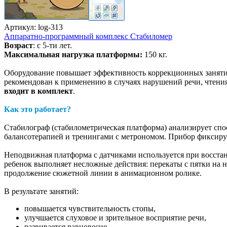
Артикул: log-313
Аппаратно-программный комплекс Стабиломер
Возраст
: с 5-ти лет.
Максимальная нагрузка платформы:
150 кг.
Оборудование повышает эффективность коррекционных занятий
рекомендован к применению в случаях нарушений речи, чтения
входит в комплект
.
Как это работает?
Стабилограф (стабилометрическая платформа) анализирует спос
балансотерапией и тренингами с метрономом. Прибор фиксирует
Неподвижная платформа с датчиками используется при восстан
ребенок выполняет несложные действия: перекаты с пятки на н
продолжение сюжетной линии в анимационном ролике.
В результате занятий:
повышается чувствительность стопы,
улучшается слуховое и зрительное восприятие речи,
развивается равновесие,