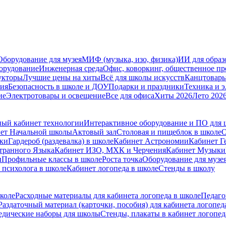
Оборудование для музея
МИФ (музыка, изо, физика)
ИИ для образ
орудование
Инженерная среда
Офис, коворкинг, общественное пр
укторы
Лучшие цены на хиты
Всё для школы искусств
Канцтовар
мия
Безопасность в школе и ДОУ
Подарки и праздники
Техника и 
ие
Электротовары и освещение
Все для офиса
Хиты 2026
Лето 202
ый кабинет технологии
Интерактивное оборудование и ПО для
ет Начальной школы
Актовый зал
Столовая и пищеблок в школе
О
ски
Гардероб (раздевалка) в школе
Кабинет Астрономии
Кабинет Г
транного Языка
Кабинет ИЗО, МХК и Черчения
Кабинет Музыки
и
Профильные классы в школе
Роста точка
Оборудование для музе
 психолога в школе
Кабинет логопеда в школе
Стенды в школу
коле
Расходные материалы для кабинета логопеда в школе
Педаго
Раздаточный материал (карточки, пособия) для кабинета логопед
едические наборы для школы
Стенды, плакаты в кабинет логопед