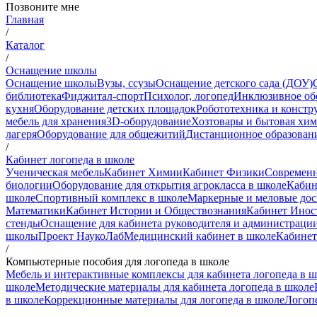
Позвоните мне
Главная
/
Каталог
/
Оснащение школы
Оснащение школы
Вузы, ссузы
Оснащение детского сада (ДОУ)
библиотека
Фиджитал-спорт
Психолог, логопед
Инклюзивное об
кухня
Оборудование детских площадок
Робототехника и констр
мебель для хранения
3D-оборудование
Хозтовары и бытовая хи
лагеря
Оборудование для общежитий
Дистанционное образован
/
Кабинет логопеда в школе
Ученическая мебель
Кабинет Химии
Кабинет Физики
Современн
биологии
Оборудование для открытия агрокласса в школе
Кабин
школе
Спортивный комплекс в школе
Маркерные и меловые до
Математики
Кабинет Истории и Обществознания
Кабинет Инос
стенды
Оснащение для кабинета руководителя и администраци
школы
Проект НаукоЛаб
Медицинский кабинет в школе
Кабинет
/
Компьютерные пособия для логопеда в школе
Мебель и интерактивные комплексы для кабинета логопеда в ш
школе
Методические материалы для кабинета логопеда в школе
в школе
Коррекционные материалы для логопеда в школе
Логоп