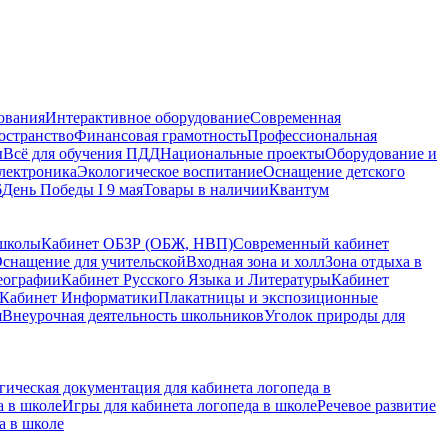
ования
Интерактивное оборудование
Современная
остранство
Финансовая грамотность
Профессиональная
ы
Всё для обучения ПДД
Национальные проекты
Оборудование и
электроника
Экологическое воспитание
Оснащение детского
6
День Победы I 9 мая
Товары в наличии
Квантум
 школы
Кабинет ОБЗР (ОБЖ, НВП)
Современный кабинет
снащение для учительской
Входная зона и холл
Зона отдыха в
еографии
Кабинет Русского Языка и Литературы
Кабинет
Кабинет Информатики
Плакатницы и экспозиционные
я
Внеурочная деятельность школьников
Уголок природы для
гическая документация для кабинета логопеда в
а в школе
Игры для кабинета логопеда в школе
Речевое развитие
а в школе