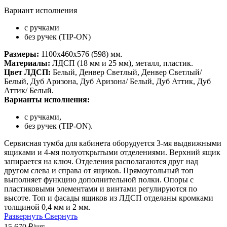
Вариант исполнения
с ручками
без ручек (TIP-ON)
Размеры:
1100х460х576 (598) мм.
Материалы:
ЛДСП (18 мм и 25 мм), металл, пластик.
Цвет ЛДСП:
Белый, Денвер Светлый, Денвер Светлый/
Белый, Дуб Аризона, Дуб Аризона/ Белый, Дуб Аттик, Дуб
Аттик/ Белый.
Варианты исполнения:
с ручками,
без ручек (TIP-ON).
Сервисная тумба для кабинета оборудуется 3-мя выдвижными
ящиками и 4-мя полуоткрытыми отделениями. Верхний ящик
запирается на ключ. Отделения располагаются друг над
другом слева и справа от ящиков. Прямоугольный топ
выполняет функцию дополнительной полки. Опоры с
пластиковыми элементами и винтами регулируются по
высоте. Топ и фасады ящиков из ЛДСП отделаны кромками
толщиной 0,4 мм и 2 мм.
Развернуть
Свернуть
15 670
₽
/шт