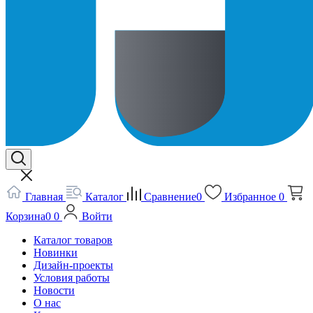
Главная
Каталог
Сравнение
0
Избранное
0
Корзина
0
0
Войти
Каталог товаров
Новинки
Дизайн-проекты
Условия работы
Новости
О нас