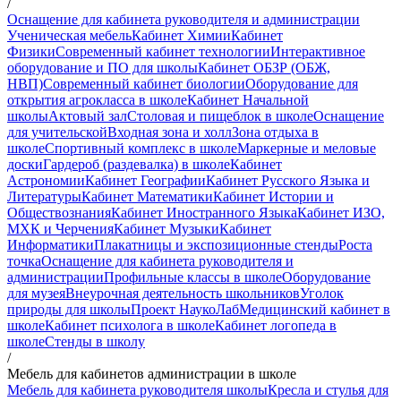
/
Оснащение для кабинета руководителя и администрации
Ученическая мебель
Кабинет Химии
Кабинет
Физики
Современный кабинет технологии
Интерактивное
оборудование и ПО для школы
Кабинет ОБЗР (ОБЖ,
НВП)
Современный кабинет биологии
Оборудование для
открытия агрокласса в школе
Кабинет Начальной
школы
Актовый зал
Столовая и пищеблок в школе
Оснащение
для учительской
Входная зона и холл
Зона отдыха в
школе
Спортивный комплекс в школе
Маркерные и меловые
доски
Гардероб (раздевалка) в школе
Кабинет
Астрономии
Кабинет Географии
Кабинет Русского Языка и
Литературы
Кабинет Математики
Кабинет Истории и
Обществознания
Кабинет Иностранного Языка
Кабинет ИЗО,
МХК и Черчения
Кабинет Музыки
Кабинет
Информатики
Плакатницы и экспозиционные стенды
Роста
точка
Оснащение для кабинета руководителя и
администрации
Профильные классы в школе
Оборудование
для музея
Внеурочная деятельность школьников
Уголок
природы для школы
Проект НаукоЛаб
Медицинский кабинет в
школе
Кабинет психолога в школе
Кабинет логопеда в
школе
Стенды в школу
/
Мебель для кабинетов администрации в школе
Мебель для кабинета руководителя школы
Кресла и стулья для