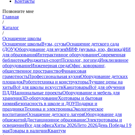
Контакты
Позвоните мне
Главная
/
Каталог
/
Оснащение школы
Оснащение школы
Вузы, ссузы
Оснащение детского сада
(ДОУ)
Оборудование для музея
МИФ (музыка, изо, физика)
ИИ
для образования
Интерактивное оборудование
Современная
библиотека
Фиджитал-спорт
Психолог, логопед
Инклюзивное
оборудование
Инженерная среда
Офис, коворкинг,
общественное пространство
Финансовая
грамотность
Профессиональная кухня
Оборудование детских
площадок
Робототехника и конструкторы
Лучшие цены на
хиты
Всё для школы искусств
Канцтовары
Всё для обучения
ПДД
Национальные проекты
Оборудование и мебель для
хранения
3D-оборудование
Хозтовары и бытовая
химия
Безопасность в школе и ДОУ
Подарки и
праздники
Техника и электроника
Экологическое
воспитание
Оснащение детского лагеря
Оборудование для
общежитий
Дистанционное образование
Электротовары и
освещение
Все для офиса
Хиты 2026
Лето 2026
День Победы I 9
мая
Товары в наличии
Квантум