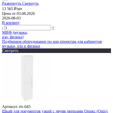
Развернуть
Свернуть
13 565
₽
/шт
Цена от 03.08.2026
2026-08-03
В корзину
-
+
МИФ (музыка,
изо, физика)
Подбираем оборудование по нац.проектам для кабинетов
музыки, изо и физики
Смотреть
Артикул: riv-045
Шкаф для документов узкий с двумя дверцами Оникс (Onix),