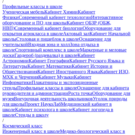
/
Профильные классы в школе
Ученическая мебель
Кабинет Химии
Кабинет
Физики
Современный кабинет технологии
Интерактивное
оборудование и ПО для школы
Кабинет ОБЗР (ОБЖ,
НВП)
Современный кабинет биологии
Оборудование для
открытия агрокласса в школе
Актовый зал
Кабинет Начальной
школы
Столовая и пищеблок в школе
Оснащение для
учительской
Входная зона и холл
Зона отдыха в
школе
Спортивный комплекс в школе
Маркерные и меловые
доски
Гардероб (раздевалка) в школе
Кабинет
Астрономии
Кабинет Географии
Кабинет Русского Языка и
Литературы
Кабинет Математики
Кабинет Истории и
Обществознания
Кабинет Иностранного Языка
Кабинет ИЗО,
МХК и Черчения
Кабинет Музыки
Кабинет
Информатики
Плакатницы и экспозиционные
стенды
Профильные классы в школе
Оснащение для кабинета
руководителя и администрации
Роста точка
Оборудование для
музея
Внеурочная деятельность школьников
Уголок природы
для школы
Проект НаукоЛаб
Медицинский кабинет в
школе
Кабинет психолога в школе
Кабинет логопеда в
школе
Стенды в школу
/
Космический класс
Инженерный класс в школе
Медико-биологический класс в