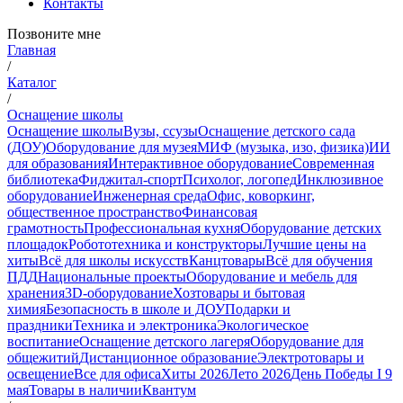
Контакты
Позвоните мне
Главная
/
Каталог
/
Оснащение школы
Оснащение школы
Вузы, ссузы
Оснащение детского сада
(ДОУ)
Оборудование для музея
МИФ (музыка, изо, физика)
ИИ
для образования
Интерактивное оборудование
Современная
библиотека
Фиджитал-спорт
Психолог, логопед
Инклюзивное
оборудование
Инженерная среда
Офис, коворкинг,
общественное пространство
Финансовая
грамотность
Профессиональная кухня
Оборудование детских
площадок
Робототехника и конструкторы
Лучшие цены на
хиты
Всё для школы искусств
Канцтовары
Всё для обучения
ПДД
Национальные проекты
Оборудование и мебель для
хранения
3D-оборудование
Хозтовары и бытовая
химия
Безопасность в школе и ДОУ
Подарки и
праздники
Техника и электроника
Экологическое
воспитание
Оснащение детского лагеря
Оборудование для
общежитий
Дистанционное образование
Электротовары и
освещение
Все для офиса
Хиты 2026
Лето 2026
День Победы I 9
мая
Товары в наличии
Квантум