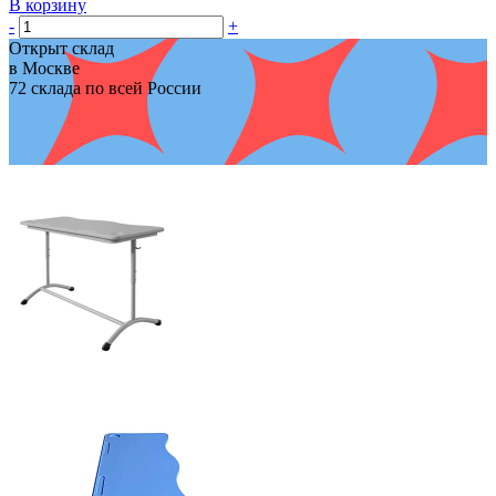
В корзину
-
+
Открыт склад
в Москве
72 склада по всей России