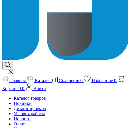
Главная
Каталог
Сравнение
0
Избранное
0
Корзина
0
0
Войти
Каталог товаров
Новинки
Дизайн-проекты
Условия работы
Новости
О нас