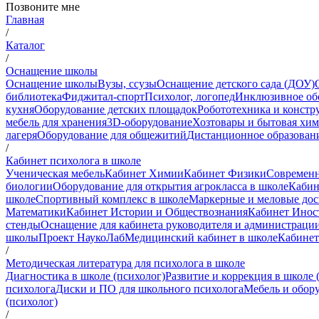
Позвоните мне
Главная
/
Каталог
/
Оснащение школы
Оснащение школы
Вузы, ссузы
Оснащение детского сада (ДОУ)
библиотека
Фиджитал-спорт
Психолог, логопед
Инклюзивное об
кухня
Оборудование детских площадок
Робототехника и констр
мебель для хранения
3D-оборудование
Хозтовары и бытовая хи
лагеря
Оборудование для общежитий
Дистанционное образован
/
Кабинет психолога в школе
Ученическая мебель
Кабинет Химии
Кабинет Физики
Современн
биологии
Оборудование для открытия агрокласса в школе
Кабин
школе
Спортивный комплекс в школе
Маркерные и меловые до
Математики
Кабинет Истории и Обществознания
Кабинет Инос
стенды
Оснащение для кабинета руководителя и администраци
школы
Проект НаукоЛаб
Медицинский кабинет в школе
Кабинет
/
Методическая литература для психолога в школе
Диагностика в школе (психолог)
Развитие и коррекция в школе 
психолога
Диски и ПО для школьного психолога
Мебель и обору
(психолог)
/