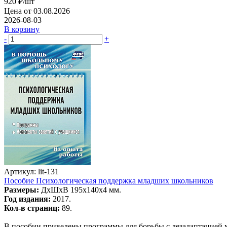
920
₽
/шт
Цена от 03.08.2026
2026-08-03
В корзину
-
+
Артикул: lit-131
Пособие Психологическая поддержка младших школьников
Размеры:
ДхШхВ 195х140х4 мм.
Год издания:
2017.
Кол-в страниц:
89.
В пособии приведены программы для борьбы с дезадаптацией 