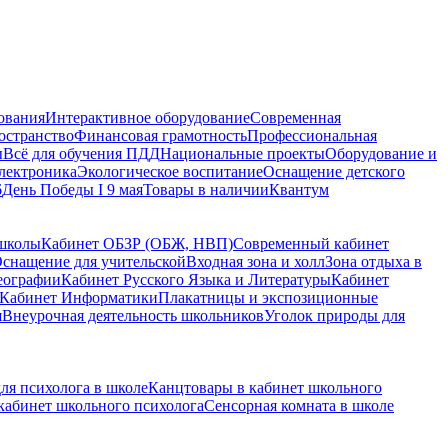
ования
Интерактивное оборудование
Современная
остранство
Финансовая грамотность
Профессиональная
ы
Всё для обучения ПДД
Национальные проекты
Оборудование и
электроника
Экологическое воспитание
Оснащение детского
6
День Победы I 9 мая
Товары в наличии
Квантум
 школы
Кабинет ОБЗР (ОБЖ, НВП)
Современный кабинет
снащение для учительской
Входная зона и холл
Зона отдыха в
еографии
Кабинет Русского Языка и Литературы
Кабинет
Кабинет Информатики
Плакатницы и экспозиционные
я
Внеурочная деятельность школьников
Уголок природы для
ля психолога в школе
Канцтовары в кабинет школьного
кабинет школьного психолога
Сенсорная комната в школе