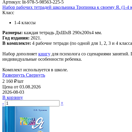
Артикул: lit-978-5-98563-225-5
Набор рабочих тетрадей школьника Тропинка к своему Я. (1-4 к
Класс
1-4 классы
Размеры:
каждая тетрадь ДхШхВ 290х200х4 мм.
Год издания:
2021.
В комплекте:
4 рабочие тетради (по одной для 1, 2, 3 и 4 класса
Набор дополняет
книгу
для психолога со сценариями занятий. 
индивидуальные особенности ребенка.
Комплект используется в школе.
Развернуть
Свернуть
2 160
₽
/шт
Цена от 03.08.2026
2026-08-03
В корзину
-
+