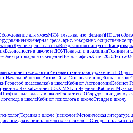
Оборудование для музея
МИФ (музыка, изо, физика)
ИИ для образ
орудование
Инженерная среда
Офис, коворкинг, общественное пр
укторы
Лучшие цены на хиты
Всё для школы искусств
Канцтовар
мия
Безопасность в школе и ДОУ
Подарки и праздники
Техника и 
ие
Электротовары и освещение
Все для офиса
Хиты 2026
Лето 202
ый кабинет технологии
Интерактивное оборудование и ПО для
ет Начальной школы
Актовый зал
Столовая и пищеблок в школе
О
ски
Гардероб (раздевалка) в школе
Кабинет Астрономии
Кабинет Г
транного Языка
Кабинет ИЗО, МХК и Черчения
Кабинет Музыки
и
Профильные классы в школе
Роста точка
Оборудование для музе
 логопеда в школе
Кабинет психолога в школе
Стенды в школу
(психолог)
Терапия в школе (психолог)
Методическая литература д
дование для кабинета школьного психолога
Стенды и плакаты в 