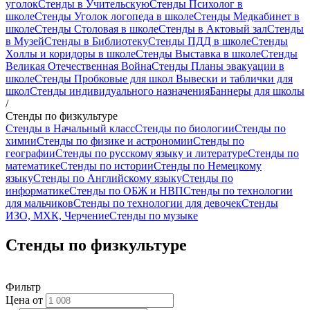
уголок
Стенды в Учительскую
Стенды Психолог в
школе
Стенды Уголок логопеда в школе
Стенды Медкабинет в
школе
Стенды Столовая в школе
Стенды в Актовый зал
Стенды
в Музей
Стенды в Библиотеку
Стенды ПДД в школе
Стенды
Холлы и коридоры в школе
Стенды Выставка в школе
Стенды
Великая Отечественная Война
Стенды Планы эвакуации в
школе
Стенды Пробковые для школ
Вывески и таблички для
школ
Стенды индивидуального назначения
Баннеры для школы
/
Стенды по физкультуре
Стенды в Начальный класс
Стенды по биологии
Стенды по
химии
Стенды по физике и астрономии
Стенды по
географии
Стенды по русскому языку и литературе
Стенды по
математике
Стенды по истории
Стенды по Немецкому
языку
Стенды по Английскому языку
Стенды по
информатике
Стенды по ОБЖ и НВП
Стенды по технологии
для мальчиков
Стенды по технологии для девочек
Стенды
ИЗО, МХК, Черчение
Стенды по музыке
Стенды по физкультуре
Фильтр
Цена от