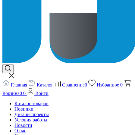
Главная
Каталог
Сравнение
0
Избранное
0
Корзина
0
0
Войти
Каталог товаров
Новинки
Дизайн-проекты
Условия работы
Новости
О нас