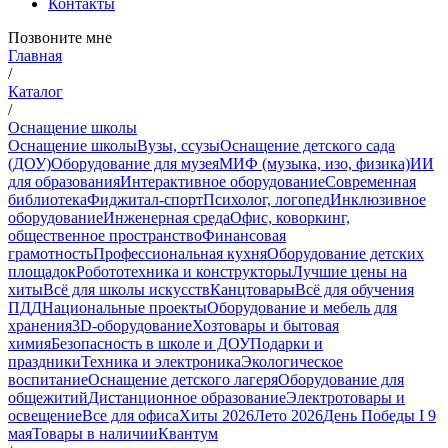
Контакты
Позвоните мне
Главная
/
Каталог
/
Оснащение школы
Оснащение школы
Вузы, ссузы
Оснащение детского сада
(ДОУ)
Оборудование для музея
МИФ (музыка, изо, физика)
ИИ
для образования
Интерактивное оборудование
Современная
библиотека
Фиджитал-спорт
Психолог, логопед
Инклюзивное
оборудование
Инженерная среда
Офис, коворкинг,
общественное пространство
Финансовая
грамотность
Профессиональная кухня
Оборудование детских
площадок
Робототехника и конструкторы
Лучшие цены на
хиты
Всё для школы искусств
Канцтовары
Всё для обучения
ПДД
Национальные проекты
Оборудование и мебель для
хранения
3D-оборудование
Хозтовары и бытовая
химия
Безопасность в школе и ДОУ
Подарки и
праздники
Техника и электроника
Экологическое
воспитание
Оснащение детского лагеря
Оборудование для
общежитий
Дистанционное образование
Электротовары и
освещение
Все для офиса
Хиты 2026
Лето 2026
День Победы I 9
мая
Товары в наличии
Квантум