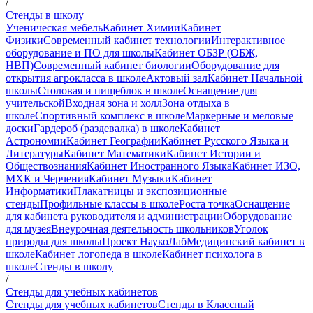
/
Стенды в школу
Ученическая мебель
Кабинет Химии
Кабинет
Физики
Современный кабинет технологии
Интерактивное
оборудование и ПО для школы
Кабинет ОБЗР (ОБЖ,
НВП)
Современный кабинет биологии
Оборудование для
открытия агрокласса в школе
Актовый зал
Кабинет Начальной
школы
Столовая и пищеблок в школе
Оснащение для
учительской
Входная зона и холл
Зона отдыха в
школе
Спортивный комплекс в школе
Маркерные и меловые
доски
Гардероб (раздевалка) в школе
Кабинет
Астрономии
Кабинет Географии
Кабинет Русского Языка и
Литературы
Кабинет Математики
Кабинет Истории и
Обществознания
Кабинет Иностранного Языка
Кабинет ИЗО,
МХК и Черчения
Кабинет Музыки
Кабинет
Информатики
Плакатницы и экспозиционные
стенды
Профильные классы в школе
Роста точка
Оснащение
для кабинета руководителя и администрации
Оборудование
для музея
Внеурочная деятельность школьников
Уголок
природы для школы
Проект НаукоЛаб
Медицинский кабинет в
школе
Кабинет логопеда в школе
Кабинет психолога в
школе
Стенды в школу
/
Стенды для учебных кабинетов
Стенды для учебных кабинетов
Стенды в Классный