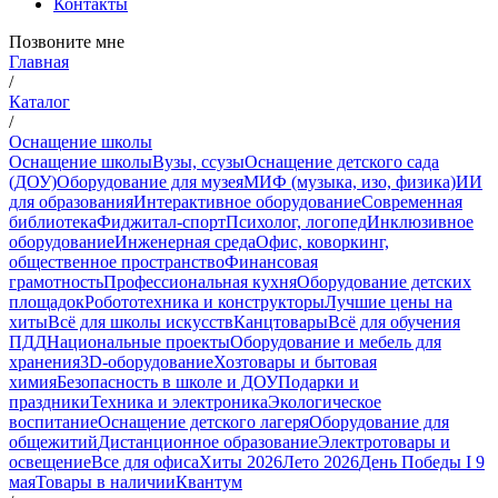
Контакты
Позвоните мне
Главная
/
Каталог
/
Оснащение школы
Оснащение школы
Вузы, ссузы
Оснащение детского сада
(ДОУ)
Оборудование для музея
МИФ (музыка, изо, физика)
ИИ
для образования
Интерактивное оборудование
Современная
библиотека
Фиджитал-спорт
Психолог, логопед
Инклюзивное
оборудование
Инженерная среда
Офис, коворкинг,
общественное пространство
Финансовая
грамотность
Профессиональная кухня
Оборудование детских
площадок
Робототехника и конструкторы
Лучшие цены на
хиты
Всё для школы искусств
Канцтовары
Всё для обучения
ПДД
Национальные проекты
Оборудование и мебель для
хранения
3D-оборудование
Хозтовары и бытовая
химия
Безопасность в школе и ДОУ
Подарки и
праздники
Техника и электроника
Экологическое
воспитание
Оснащение детского лагеря
Оборудование для
общежитий
Дистанционное образование
Электротовары и
освещение
Все для офиса
Хиты 2026
Лето 2026
День Победы I 9
мая
Товары в наличии
Квантум