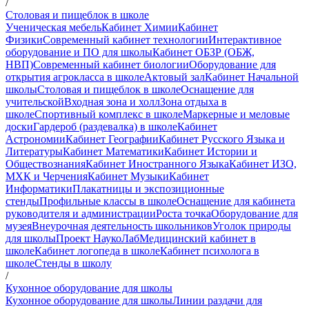
/
Столовая и пищеблок в школе
Ученическая мебель
Кабинет Химии
Кабинет
Физики
Современный кабинет технологии
Интерактивное
оборудование и ПО для школы
Кабинет ОБЗР (ОБЖ,
НВП)
Современный кабинет биологии
Оборудование для
открытия агрокласса в школе
Актовый зал
Кабинет Начальной
школы
Столовая и пищеблок в школе
Оснащение для
учительской
Входная зона и холл
Зона отдыха в
школе
Спортивный комплекс в школе
Маркерные и меловые
доски
Гардероб (раздевалка) в школе
Кабинет
Астрономии
Кабинет Географии
Кабинет Русского Языка и
Литературы
Кабинет Математики
Кабинет Истории и
Обществознания
Кабинет Иностранного Языка
Кабинет ИЗО,
МХК и Черчения
Кабинет Музыки
Кабинет
Информатики
Плакатницы и экспозиционные
стенды
Профильные классы в школе
Оснащение для кабинета
руководителя и администрации
Роста точка
Оборудование для
музея
Внеурочная деятельность школьников
Уголок природы
для школы
Проект НаукоЛаб
Медицинский кабинет в
школе
Кабинет логопеда в школе
Кабинет психолога в
школе
Стенды в школу
/
Кухонное оборудование для школы
Кухонное оборудование для школы
Линии раздачи для