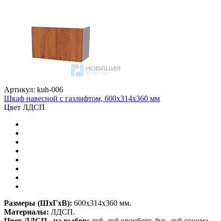
Артикул: kuh-006
Шкаф навесной с газлифтом, 600х314х360 мм
Цвет ЛДСП
Размеры (ШхГхВ):
600х314х360 мм.
Материалы:
ЛДСП.
Цвет ЛДСП - на выбор:
дуб, дуб кронберг, бук, дуб сонома, ,