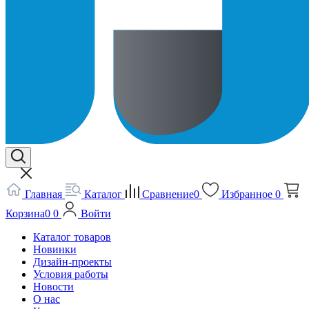
Главная
Каталог
Сравнение
0
Избранное
0
Корзина
0
0
Войти
Каталог товаров
Новинки
Дизайн-проекты
Условия работы
Новости
О нас