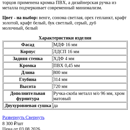
торцов применена кромка ПВХ, а дизайнерская ручка из
металла подчеркивает современный минимализм.
Цвет - на выбор:
венге, сонома светлая, орех гепланкт, крафт
золотой, крафт белый, бук светлый, серый, дуб
молочный, белый
Характеристики изделия
Фасад
МДФ 16 мм
Корпус
ЛДСП 16 мм
Задняя стенка
ХДФ 4 мм
Кромка
ПВХ 0,45 мм
Длина
800 мм
Глубина
314 мм
Высота
720 мм
Дополнительная
Ручка-скоба металл м/о 96 мм, хром
фурнитура
матовый
Двухуровневая сушка
да
Развернуть
Свернуть
8 300
₽
/шт
Цена от 03.08.2026