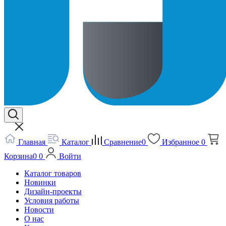
Главная
Каталог
Сравнение
0
Избранное
0
Корзина
0
0
Войти
Каталог товаров
Новинки
Дизайн-проекты
Условия работы
Новости
О нас