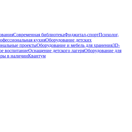
ования
Современная библиотека
Фиджитал-спорт
Психолог,
офессиональная кухня
Оборудование детских
ональные проекты
Оборудование и мебель для хранения
3D-
ое воспитание
Оснащение детского лагеря
Оборудование для
ары в наличии
Квантум