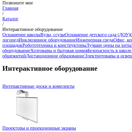
Позвоните мне
Главная
/
Каталог
/
Интерактивное оборудование
Оснащение школы
Вузы, ссузы
Оснащение детского сада (ДОУ)
логопед
Инклюзивное оборудование
Инженерная среда
Офис, ко
площадок
Робототехника и конструкторы
Лучшие цены на хиты
оборудование
Хозтовары и бытовая химия
Безопасность в школ
общежитий
Дистанционное образование
Электротовары и осве
Интерактивное оборудование
Интерактивные доски и комплекты
Проекторы и проекционные экраны