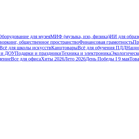
Оборудование для музея
МИФ (музыка, изо, физика)
ИИ для образ
воркинг, общественное пространство
Финансовая грамотность
Пр
Всё для школы искусств
Канцтовары
Всё для обучения ПДД
Наци
е и ДОУ
Подарки и праздники
Техника и электроника
Экологическ
щение
Все для офиса
Хиты 2026
Лето 2026
День Победы I 9 мая
Тов