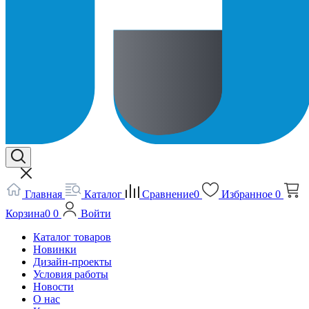
Главная
Каталог
Сравнение
0
Избранное
0
Корзина
0
0
Войти
Каталог товаров
Новинки
Дизайн-проекты
Условия работы
Новости
О нас