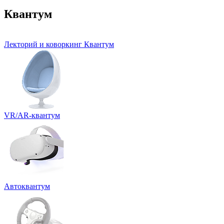
Квантум
Лекторий и коворкинг Квантум
VR/AR-квантум
Автоквантум