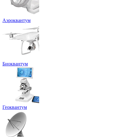
Аэроквантум
Биоквантум
Геоквантум