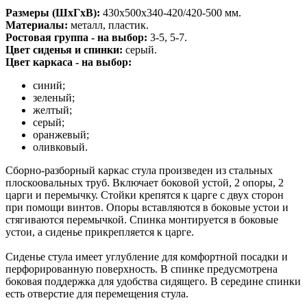
Размеры (ШхГхВ):
430х500х340-420/420-500 мм.
Материалы:
металл, пластик.
Ростовая группа - на выбор:
3-5, 5-7.
Цвет сиденья и спинки:
серый.
Цвет каркаса - на выбор:
синий;
зеленый;
желтый;
серый;
оранжевый;
оливковый.
Сборно-разборный каркас стула произведен из стальных
плоскоовальных труб. Включает боковой устой, 2 опоры, 2
царги и перемычку. Стойки крепятся к царге с двух сторон
при помощи винтов. Опоры вставляются в боковые устои и
стягиваются перемычкой. Спинка монтируется в боковые
устои, а сиденье прикрепляется к царге.
Сиденье стула имеет углубление для комфортной посадки и
перфорированную поверхность. В спинке предусмотрена
боковая поддержка для удобства сидящего. В середине спинки
есть отверстие для перемещения стула.