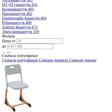
Дата-квантум
365
ИТ (IT)-квантум
416
Космоквантум
401
Наноквантум
402
Промдизайн Квантум
404
Робоквантум
489
Хайтек Квантум
473
Энерджиквантум
359
Фильтр
Цена от
до
Сначала популярные
Сначала популярные
Сначала дешевле
Сначала дороже