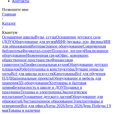
Контакты
Позвоните мне
Главная
/
Каталог
/
Квантум
Оснащение школы
Вузы, ссузы
Оснащение детского сада
(ДОУ)
Оборудование для музея
МИФ (музыка, изо, физика)
ИИ
для образования
Интерактивное оборудование
Современная
библиотека
Фиджитал-спорт
Психолог, логопед
Инклюзивное
оборудование
Инженерная среда
Офис, коворкинг,
общественное пространство
Финансовая
грамотность
Профессиональная кухня
Оборудование детских
площадок
Робототехника и конструкторы
Лучшие цены на
хиты
Всё для школы искусств
Канцтовары
Всё для обучения
ПДД
Национальные проекты
Оборудование и мебель для
хранения
3D-оборудование
Хозтовары и бытовая
химия
Безопасность в школе и ДОУ
Подарки и
праздники
Техника и электроника
Экологическое
воспитание
Оснащение детского лагеря
Оборудование для
общежитий
Дистанционное образование
Электротовары и
освещение
Все для офиса
Хиты 2026
Лето 2026
День Победы I 9
мая
Товары в наличии