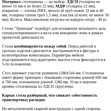
Материал:
столешница — на выбор:
ЛДСП
(толщина не
менее 16 мм и не более 22 мм),
МДФ
(толщина 22 мм),
покрытие — пленка ПВХ, металл (d труб ножек 32 мм и 40
мм, толщина стенок труб 1,5 мм), пластик (d колес не менее 50
мм). Колеса. Максимальная нагрузка на каждую опору - 40 кг.
Столы "Трапеция" подойдут для оснащения читального зала,
специализированного класса или коворкинг-зоны в рамках
проектной деятельности.
Столы
комбинируются между собой
. Перед работой в
группах изделия сдвигаются, выстраиваются в фигуры и
волнообразные композиции. Параметры мебели
подстраиваются под аудиторию: высота стола фиксируется в
5-ти положениях.
Стол занимает участок размером 1280х544 мм. Столешница
имеет форму трапеции с боковыми сторонами длиной 600 мм
и 700 мм, основанием длиной 1280 мм. Углы и верхние
кромки столешницы из ЛДСП скруглены.
Каркас стола разборный, что снижает себестоимость
транспортных расходов
.
На металлической сварной конструкции с одной стороны