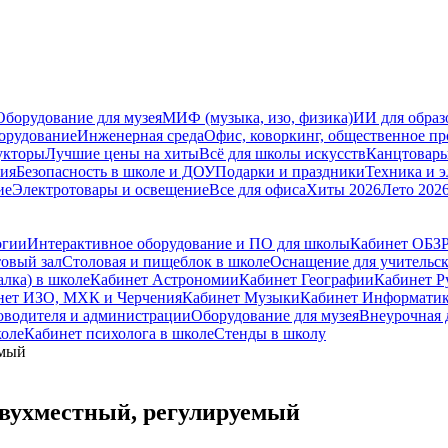
Оборудование для музея
МИФ (музыка, изо, физика)
ИИ для образ
орудование
Инженерная среда
Офис, коворкинг, общественное пр
укторы
Лучшие цены на хиты
Всё для школы искусств
Канцтовар
мия
Безопасность в школе и ДОУ
Подарки и праздники
Техника и 
ие
Электротовары и освещение
Все для офиса
Хиты 2026
Лето 202
огии
Интерактивное оборудование и ПО для школы
Кабинет ОБЗ
овый зал
Столовая и пищеблок в школе
Оснащение для учительс
алка) в школе
Кабинет Астрономии
Кабинет Географии
Кабинет Р
нет ИЗО, МХК и Черчения
Кабинет Музыки
Кабинет Информати
оводителя и администрации
Оборудование для музея
Внеурочная 
коле
Кабинет психолога в школе
Стенды в школу
емый
двухместный, регулируемый