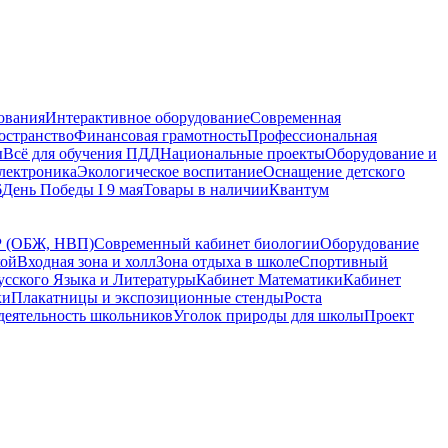
ования
Интерактивное оборудование
Современная
остранство
Финансовая грамотность
Профессиональная
ы
Всё для обучения ПДД
Национальные проекты
Оборудование и
электроника
Экологическое воспитание
Оснащение детского
6
День Победы I 9 мая
Товары в наличии
Квантум
Р (ОБЖ, НВП)
Современный кабинет биологии
Оборудование
кой
Входная зона и холл
Зона отдыха в школе
Спортивный
усского Языка и Литературы
Кабинет Математики
Кабинет
ки
Плакатницы и экспозиционные стенды
Роста
деятельность школьников
Уголок природы для школы
Проект