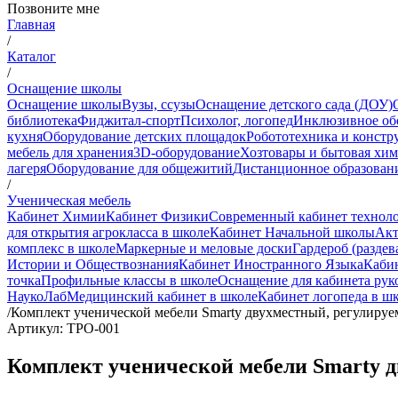
Позвоните мне
Главная
/
Каталог
/
Оснащение школы
Оснащение школы
Вузы, ссузы
Оснащение детского сада (ДОУ)
библиотека
Фиджитал-спорт
Психолог, логопед
Инклюзивное об
кухня
Оборудование детских площадок
Робототехника и констр
мебель для хранения
3D-оборудование
Хозтовары и бытовая хи
лагеря
Оборудование для общежитий
Дистанционное образован
/
Ученическая мебель
Кабинет Химии
Кабинет Физики
Современный кабинет технол
для открытия агрокласса в школе
Кабинет Начальной школы
Акт
комплекс в школе
Маркерные и меловые доски
Гардероб (раздев
Истории и Обществознания
Кабинет Иностранного Языка
Каби
точка
Профильные классы в школе
Оснащение для кабинета рук
НаукоЛаб
Медицинский кабинет в школе
Кабинет логопеда в ш
/
Комплект ученической мебели Smarty двухместный, регулиру
Артикул: ТРО-001
Комплект ученической мебели Smarty 