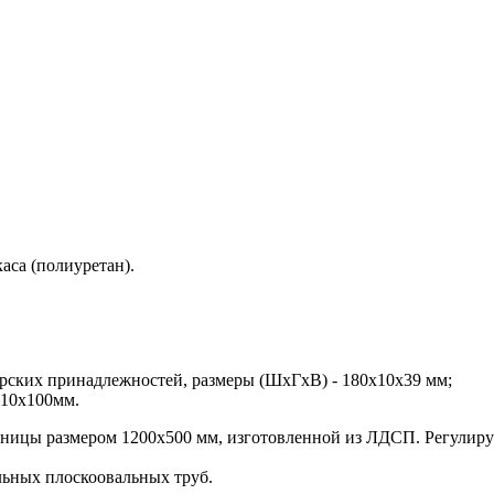
аса (полиуретан).
рских принадлежностей, размеры (ШхГхВ) - 180х10х39 мм;
310х100мм.
шницы размером 1200х500 мм, изготовленной из ЛДСП. Регулируе
льных плоскоовальных труб.