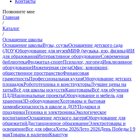
Контакты
Позвоните мне
Главная
/
Каталог
/
Оснащение школы
Оснащение школы
Вузы, ссузы
Оснащение детского сада
(ДОУ)
Оборудование для музея
МИФ (музыка, изо, физика)
ИИ
для образования
Интерактивное оборудование
Современная
библиотека
Фиджитал-спорт
Психолог, логопед
Инклюзивное
оборудование
Инженерная среда
Офис, коворкинг,
общественное пространство
Финансовая
грамотность
Профессиональная кухня
Оборудование детских
площадок
Робототехника и конструкторы
Лучшие цены на
хиты
Всё для школы искусств
Канцтовары
Всё для обучения
ПДД
Национальные проекты
Оборудование и мебель для
хранения
3D-оборудование
Хозтовары и бытовая
химия
Безопасность в школе и ДОУ
Подарки и
праздники
Техника и электроника
Экологическое
воспитание
Оснащение детского лагеря
Оборудование для
общежитий
Дистанционное образование
Электротовары и
освещение
Все для офиса
Хиты 2026
Лето 2026
День Победы I 9
мая
Товары в наличии
Квантум