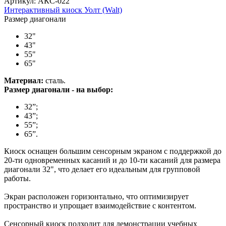
Артикул: АКС-022
Интерактивный киоск Уолт (Walt)
Размер диагонали
32"
43"
55"
65"
Материал:
сталь.
Размер диагонали - на выбор:
32”;
43”;
55”;
65”.
Киоск оснащен большим сенсорным экраном с поддержкой до
20-ти одновременных касаний и до 10-ти касаний для размера
диагонали 32", что делает его идеальным для групповой
работы.
Экран расположен горизонтально, что оптимизирует
пространство и упрощает взаимодействие с контентом.
Сенсорный киоск подходит для демонстрации учебных