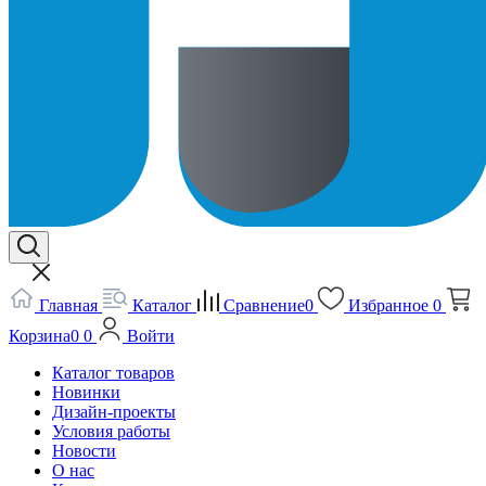
Главная
Каталог
Сравнение
0
Избранное
0
Корзина
0
0
Войти
Каталог товаров
Новинки
Дизайн-проекты
Условия работы
Новости
О нас