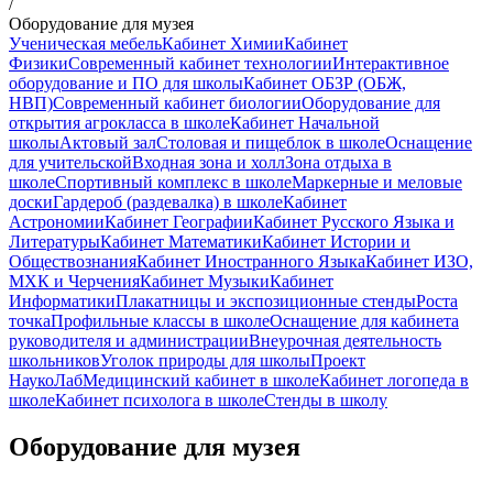
/
Оборудование для музея
Ученическая мебель
Кабинет Химии
Кабинет
Физики
Современный кабинет технологии
Интерактивное
оборудование и ПО для школы
Кабинет ОБЗР (ОБЖ,
НВП)
Современный кабинет биологии
Оборудование для
открытия агрокласса в школе
Кабинет Начальной
школы
Актовый зал
Столовая и пищеблок в школе
Оснащение
для учительской
Входная зона и холл
Зона отдыха в
школе
Спортивный комплекс в школе
Маркерные и меловые
доски
Гардероб (раздевалка) в школе
Кабинет
Астрономии
Кабинет Географии
Кабинет Русского Языка и
Литературы
Кабинет Математики
Кабинет Истории и
Обществознания
Кабинет Иностранного Языка
Кабинет ИЗО,
МХК и Черчения
Кабинет Музыки
Кабинет
Информатики
Плакатницы и экспозиционные стенды
Роста
точка
Профильные классы в школе
Оснащение для кабинета
руководителя и администрации
Внеурочная деятельность
школьников
Уголок природы для школы
Проект
НаукоЛаб
Медицинский кабинет в школе
Кабинет логопеда в
школе
Кабинет психолога в школе
Стенды в школу
Оборудование для музея