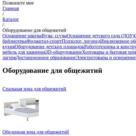
Позвоните мне
Главная
/
Каталог
/
Оборудование для общежитий
Оснащение школы
Вузы, ссузы
Оснащение детского сада (ДОУ)
библиотека
Фиджитал-спорт
Психолог, логопед
Инклюзивное об
кухня
Оборудование детских площадок
Робототехника и констр
мебель для хранения
3D-оборудование
Хозтовары и бытовая хи
лагеря
Дистанционное образование
Электротовары и освещение
Оборудование для общежитий
Спальная зона для общежитий
Обеденная зона для общежитий