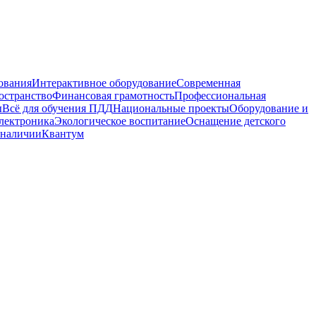
ования
Интерактивное оборудование
Современная
остранство
Финансовая грамотность
Профессиональная
ы
Всё для обучения ПДД
Национальные проекты
Оборудование и
электроника
Экологическое воспитание
Оснащение детского
 наличии
Квантум