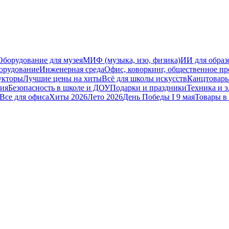
Оборудование для музея
МИФ (музыка, изо, физика)
ИИ для образ
орудование
Инженерная среда
Офис, коворкинг, общественное пр
укторы
Лучшие цены на хиты
Всё для школы искусств
Канцтовар
мия
Безопасность в школе и ДОУ
Подарки и праздники
Техника и 
Все для офиса
Хиты 2026
Лето 2026
День Победы I 9 мая
Товары в