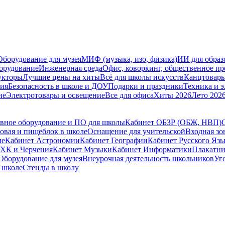
Оборудование для музея
МИФ (музыка, изо, физика)
ИИ для образ
орудование
Инженерная среда
Офис, коворкинг, общественное пр
укторы
Лучшие цены на хиты
Всё для школы искусств
Канцтовар
мия
Безопасность в школе и ДОУ
Подарки и праздники
Техника и 
ие
Электротовары и освещение
Все для офиса
Хиты 2026
Лето 202
вное оборудование и ПО для школы
Кабинет ОБЗР (ОБЖ, НВП)
овая и пищеблок в школе
Оснащение для учительской
Входная зо
ле
Кабинет Астрономии
Кабинет Географии
Кабинет Русского Яз
ХК и Черчения
Кабинет Музыки
Кабинет Информатики
Плакатни
Оборудование для музея
Внеурочная деятельность школьников
Уг
 школе
Стенды в школу