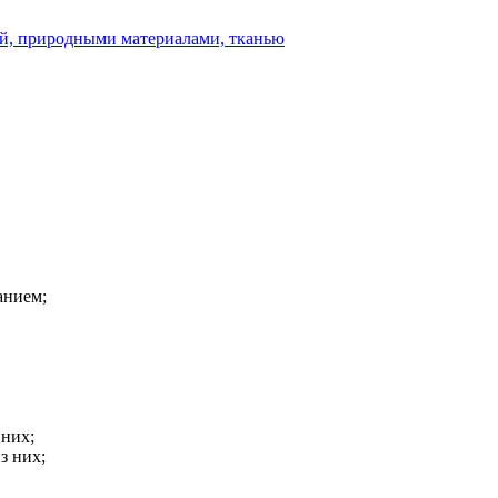
ой, природными материалами, тканью
анием;
 них;
з них;