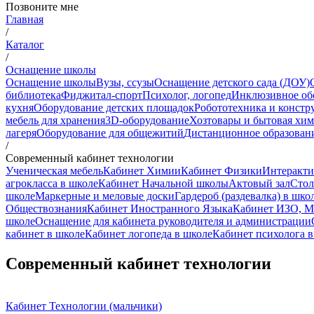
Позвоните мне
Главная
/
Каталог
/
Оснащение школы
Оснащение школы
Вузы, ссузы
Оснащение детского сада (ДОУ)
библиотека
Фиджитал-спорт
Психолог, логопед
Инклюзивное об
кухня
Оборудование детских площадок
Робототехника и констр
мебель для хранения
3D-оборудование
Хозтовары и бытовая хи
лагеря
Оборудование для общежитий
Дистанционное образован
/
Современный кабинет технологии
Ученическая мебель
Кабинет Химии
Кабинет Физики
Интеракти
агрокласса в школе
Кабинет Начальной школы
Актовый зал
Стол
школе
Маркерные и меловые доски
Гардероб (раздевалка) в шко
Обществознания
Кабинет Иностранного Языка
Кабинет ИЗО, М
школе
Оснащение для кабинета руководителя и администрации
кабинет в школе
Кабинет логопеда в школе
Кабинет психолога в
Современный кабинет технологии
Кабинет Технологии (мальчики)