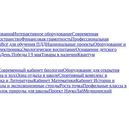
ования
Интерактивное оборудование
Современная
остранство
Финансовая грамотность
Профессиональная
ы
Всё для обучения ПДД
Национальные проекты
Оборудование и
электроника
Экологическое воспитание
Оснащение детского
6
День Победы I 9 мая
Товары в наличии
Квантум
Современный кабинет биологии
Оборудование для открытия
на и холл
Зона отдыха в школе
Спортивный комплекс в
ыка и Литературы
Кабинет Математики
Кабинет Истории и
цы и экспозиционные стенды
Роста точка
Профильные классы в
олок природы для школы
Проект НаукоЛаб
Медицинский