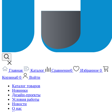
Главная
Каталог
Сравнение
0
Избранное
0
Корзина
0
0
Войти
Каталог товаров
Новинки
Дизайн-проекты
Условия работы
Новости
О нас