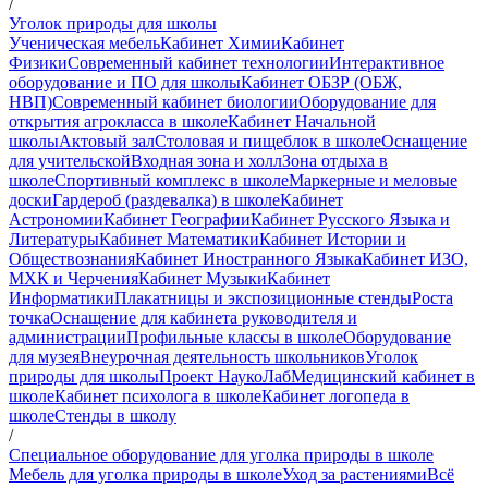
/
Уголок природы для школы
Ученическая мебель
Кабинет Химии
Кабинет
Физики
Современный кабинет технологии
Интерактивное
оборудование и ПО для школы
Кабинет ОБЗР (ОБЖ,
НВП)
Современный кабинет биологии
Оборудование для
открытия агрокласса в школе
Кабинет Начальной
школы
Актовый зал
Столовая и пищеблок в школе
Оснащение
для учительской
Входная зона и холл
Зона отдыха в
школе
Спортивный комплекс в школе
Маркерные и меловые
доски
Гардероб (раздевалка) в школе
Кабинет
Астрономии
Кабинет Географии
Кабинет Русского Языка и
Литературы
Кабинет Математики
Кабинет Истории и
Обществознания
Кабинет Иностранного Языка
Кабинет ИЗО,
МХК и Черчения
Кабинет Музыки
Кабинет
Информатики
Плакатницы и экспозиционные стенды
Роста
точка
Оснащение для кабинета руководителя и
администрации
Профильные классы в школе
Оборудование
для музея
Внеурочная деятельность школьников
Уголок
природы для школы
Проект НаукоЛаб
Медицинский кабинет в
школе
Кабинет психолога в школе
Кабинет логопеда в
школе
Стенды в школу
/
Специальное оборудование для уголка природы в школе
Мебель для уголка природы в школе
Уход за растениями
Всё