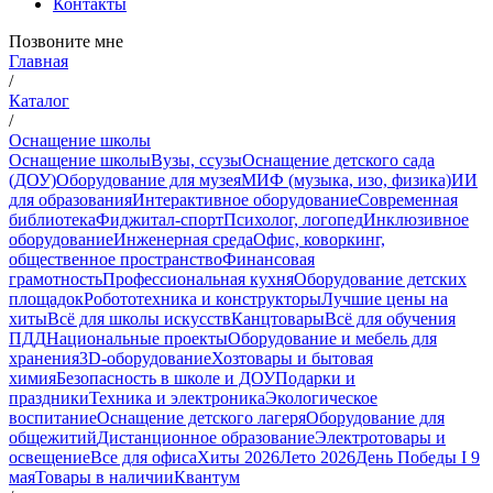
Контакты
Позвоните мне
Главная
/
Каталог
/
Оснащение школы
Оснащение школы
Вузы, ссузы
Оснащение детского сада
(ДОУ)
Оборудование для музея
МИФ (музыка, изо, физика)
ИИ
для образования
Интерактивное оборудование
Современная
библиотека
Фиджитал-спорт
Психолог, логопед
Инклюзивное
оборудование
Инженерная среда
Офис, коворкинг,
общественное пространство
Финансовая
грамотность
Профессиональная кухня
Оборудование детских
площадок
Робототехника и конструкторы
Лучшие цены на
хиты
Всё для школы искусств
Канцтовары
Всё для обучения
ПДД
Национальные проекты
Оборудование и мебель для
хранения
3D-оборудование
Хозтовары и бытовая
химия
Безопасность в школе и ДОУ
Подарки и
праздники
Техника и электроника
Экологическое
воспитание
Оснащение детского лагеря
Оборудование для
общежитий
Дистанционное образование
Электротовары и
освещение
Все для офиса
Хиты 2026
Лето 2026
День Победы I 9
мая
Товары в наличии
Квантум