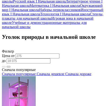
школы
Русский язык I Начальная школа
Литературное чтение I
Начальная школа
Математика I Начальная школа
Окружающий
мир I Начальная школа
Наборы первоклассников
Иностранный
язык I Начальная школа
Технология I Начальная школа
Стенды,
плакаты для начальной школы
Игровая зона в начальной
школе
Учебные и демонстрационные материалы для
начальной школы
Уголок природы в начальной школе
Фильтр
Цена от
до
Сначала популярные
Сначала популярные
Сначала дешевле
Сначала дороже