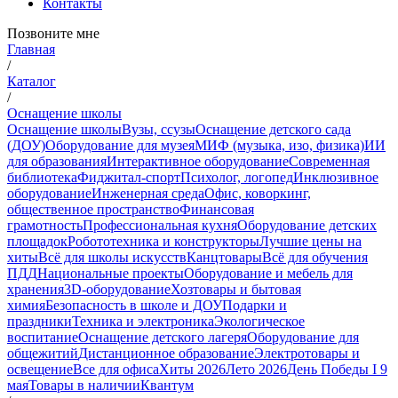
Контакты
Позвоните мне
Главная
/
Каталог
/
Оснащение школы
Оснащение школы
Вузы, ссузы
Оснащение детского сада
(ДОУ)
Оборудование для музея
МИФ (музыка, изо, физика)
ИИ
для образования
Интерактивное оборудование
Современная
библиотека
Фиджитал-спорт
Психолог, логопед
Инклюзивное
оборудование
Инженерная среда
Офис, коворкинг,
общественное пространство
Финансовая
грамотность
Профессиональная кухня
Оборудование детских
площадок
Робототехника и конструкторы
Лучшие цены на
хиты
Всё для школы искусств
Канцтовары
Всё для обучения
ПДД
Национальные проекты
Оборудование и мебель для
хранения
3D-оборудование
Хозтовары и бытовая
химия
Безопасность в школе и ДОУ
Подарки и
праздники
Техника и электроника
Экологическое
воспитание
Оснащение детского лагеря
Оборудование для
общежитий
Дистанционное образование
Электротовары и
освещение
Все для офиса
Хиты 2026
Лето 2026
День Победы I 9
мая
Товары в наличии
Квантум