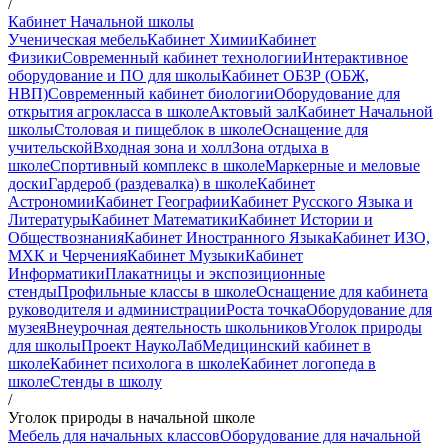
/
Кабинет Начальной школы
Ученическая мебель
Кабинет Химии
Кабинет
Физики
Современный кабинет технологии
Интерактивное
оборудование и ПО для школы
Кабинет ОБЗР (ОБЖ,
НВП)
Современный кабинет биологии
Оборудование для
открытия агрокласса в школе
Актовый зал
Кабинет Начальной
школы
Столовая и пищеблок в школе
Оснащение для
учительской
Входная зона и холл
Зона отдыха в
школе
Спортивный комплекс в школе
Маркерные и меловые
доски
Гардероб (раздевалка) в школе
Кабинет
Астрономии
Кабинет Географии
Кабинет Русского Языка и
Литературы
Кабинет Математики
Кабинет Истории и
Обществознания
Кабинет Иностранного Языка
Кабинет ИЗО,
МХК и Черчения
Кабинет Музыки
Кабинет
Информатики
Плакатницы и экспозиционные
стенды
Профильные классы в школе
Оснащение для кабинета
руководителя и администрации
Роста точка
Оборудование для
музея
Внеурочная деятельность школьников
Уголок природы
для школы
Проект НаукоЛаб
Медицинский кабинет в
школе
Кабинет психолога в школе
Кабинет логопеда в
школе
Стенды в школу
/
Уголок природы в начальной школе
Мебель для начальных классов
Оборудование для начальной