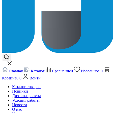
Главная
Каталог
Сравнение
0
Избранное
0
Корзина
0
0
Войти
Каталог товаров
Новинки
Дизайн-проекты
Условия работы
Новости
О нас