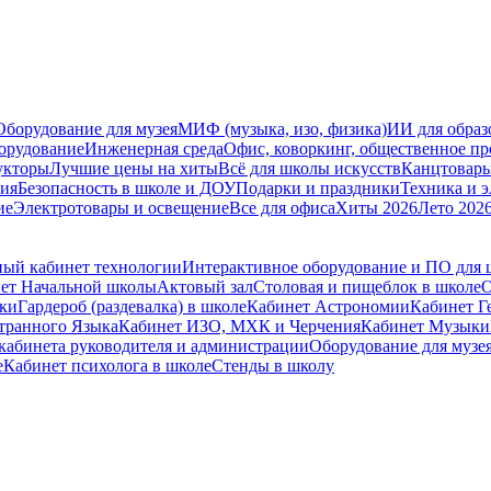
Оборудование для музея
МИФ (музыка, изо, физика)
ИИ для образ
орудование
Инженерная среда
Офис, коворкинг, общественное пр
укторы
Лучшие цены на хиты
Всё для школы искусств
Канцтовар
мия
Безопасность в школе и ДОУ
Подарки и праздники
Техника и 
ие
Электротовары и освещение
Все для офиса
Хиты 2026
Лето 202
ый кабинет технологии
Интерактивное оборудование и ПО для
ет Начальной школы
Актовый зал
Столовая и пищеблок в школе
О
ски
Гардероб (раздевалка) в школе
Кабинет Астрономии
Кабинет Г
транного Языка
Кабинет ИЗО, МХК и Черчения
Кабинет Музыки
кабинета руководителя и администрации
Оборудование для музе
е
Кабинет психолога в школе
Стенды в школу