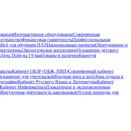
ования
Интерактивное оборудование
Современная
остранство
Финансовая грамотность
Профессиональная
ы
Всё для обучения ПДД
Национальные проекты
Оборудование и
электроника
Экологическое воспитание
Оснащение детского
6
День Победы I 9 мая
Товары в наличии
Квантум
 школы
Кабинет ОБЗР (ОБЖ, НВП)
Современный кабинет
снащение для учительской
Входная зона и холл
Зона отдыха в
еографии
Кабинет Русского Языка и Литературы
Кабинет
Кабинет Информатики
Плакатницы и экспозиционные
я
Внеурочная деятельность школьников
Уголок природы для