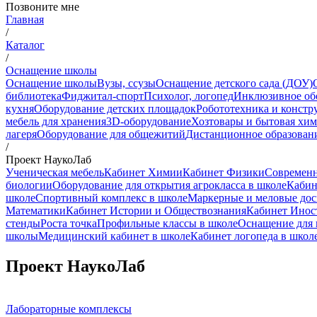
Позвоните мне
Главная
/
Каталог
/
Оснащение школы
Оснащение школы
Вузы, ссузы
Оснащение детского сада (ДОУ)
библиотека
Фиджитал-спорт
Психолог, логопед
Инклюзивное об
кухня
Оборудование детских площадок
Робототехника и констр
мебель для хранения
3D-оборудование
Хозтовары и бытовая хи
лагеря
Оборудование для общежитий
Дистанционное образован
/
Проект НаукоЛаб
Ученическая мебель
Кабинет Химии
Кабинет Физики
Современн
биологии
Оборудование для открытия агрокласса в школе
Кабин
школе
Спортивный комплекс в школе
Маркерные и меловые до
Математики
Кабинет Истории и Обществознания
Кабинет Инос
стенды
Роста точка
Профильные классы в школе
Оснащение для 
школы
Медицинский кабинет в школе
Кабинет логопеда в школ
Проект НаукоЛаб
Лабораторные комплексы