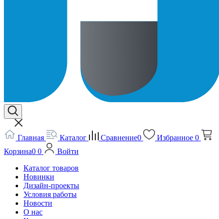
Главная
Каталог
Сравнение
0
Избранное
0
Корзина
0
0
Войти
Каталог товаров
Новинки
Дизайн-проекты
Условия работы
Новости
О нас