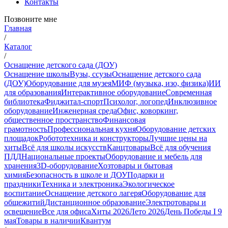
Контакты
Позвоните мне
Главная
/
Каталог
/
Оснащение детского сада (ДОУ)
Оснащение школы
Вузы, ссузы
Оснащение детского сада
(ДОУ)
Оборудование для музея
МИФ (музыка, изо, физика)
ИИ
для образования
Интерактивное оборудование
Современная
библиотека
Фиджитал-спорт
Психолог, логопед
Инклюзивное
оборудование
Инженерная среда
Офис, коворкинг,
общественное пространство
Финансовая
грамотность
Профессиональная кухня
Оборудование детских
площадок
Робототехника и конструкторы
Лучшие цены на
хиты
Всё для школы искусств
Канцтовары
Всё для обучения
ПДД
Национальные проекты
Оборудование и мебель для
хранения
3D-оборудование
Хозтовары и бытовая
химия
Безопасность в школе и ДОУ
Подарки и
праздники
Техника и электроника
Экологическое
воспитание
Оснащение детского лагеря
Оборудование для
общежитий
Дистанционное образование
Электротовары и
освещение
Все для офиса
Хиты 2026
Лето 2026
День Победы I 9
мая
Товары в наличии
Квантум