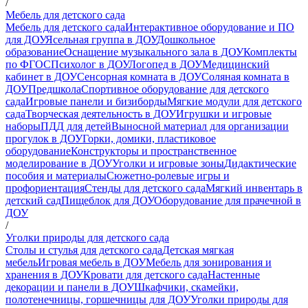
/
Мебель для детского сада
Мебель для детского сада
Интерактивное оборудование и ПО
для ДОУ
Ясельная группа в ДОУ
Дошкольное
образование
Оснащение музыкального зала в ДОУ
Комплекты
по ФГОС
Психолог в ДОУ
Логопед в ДОУ
Медицинский
кабинет в ДОУ
Сенсорная комната в ДОУ
Соляная комната в
ДОУ
Предшкола
Спортивное оборудование для детского
сада
Игровые панели и бизиборды
Мягкие модули для детского
сада
Творческая деятельность в ДОУ
Игрушки и игровые
наборы
ПДД для детей
Выносной материал для организации
прогулок в ДОУ
Горки, домики, пластиковое
оборудование
Конструкторы и пространственное
моделирование в ДОУ
Уголки и игровые зоны
Дидактические
пособия и материалы
Сюжетно-ролевые игры и
профориентация
Стенды для детского сада
Мягкий инвентарь в
детский сад
Пищеблок для ДОУ
Оборудование для прачечной в
ДОУ
/
Уголки природы для детского сада
Столы и стулья для детского сада
Детская мягкая
мебель
Игровая мебель в ДОУ
Мебель для зонирования и
хранения в ДОУ
Кровати для детского сада
Настенные
декорации и панели в ДОУ
Шкафчики, скамейки,
полотенечницы, горшечницы для ДОУ
Уголки природы для