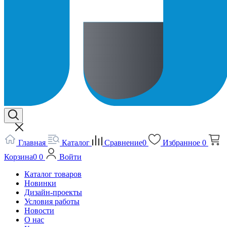
Главная
Каталог
Сравнение
0
Избранное
0
Корзина
0
0
Войти
Каталог товаров
Новинки
Дизайн-проекты
Условия работы
Новости
О нас