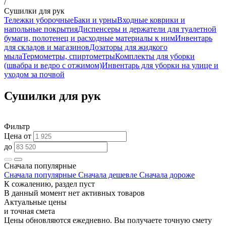
/
Сушилки для рук
Тележки уборочные
Баки и урны
Входные коврики и
напольные покрытия
Диспенсеры и держатели для туалетной
бумаги, полотенец и расходные материалы к ним
Инвентарь
для складов и магазинов
Дозаторы для жидкого
мыла
Термометры, спиртометры
Комплекты для уборки
(швабра и ведро с отжимом)
Инвентарь для уборки на улице и
уходом за почвой
Сушилки для рук
Фильтр
Цена от
до
Сначала популярные
Сначала популярные
Сначала дешевле
Сначала дороже
К сожалению, раздел пуст
В данный момент нет активных товаров
Актуальные цены
и точная смета
Цены обновляются ежедневно. Вы получаете точную смету