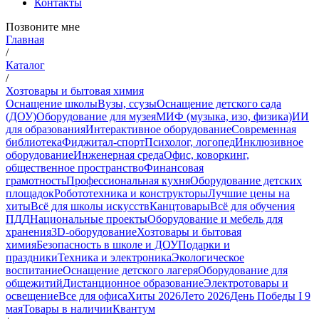
Контакты
Позвоните мне
Главная
/
Каталог
/
Хозтовары и бытовая химия
Оснащение школы
Вузы, ссузы
Оснащение детского сада
(ДОУ)
Оборудование для музея
МИФ (музыка, изо, физика)
ИИ
для образования
Интерактивное оборудование
Современная
библиотека
Фиджитал-спорт
Психолог, логопед
Инклюзивное
оборудование
Инженерная среда
Офис, коворкинг,
общественное пространство
Финансовая
грамотность
Профессиональная кухня
Оборудование детских
площадок
Робототехника и конструкторы
Лучшие цены на
хиты
Всё для школы искусств
Канцтовары
Всё для обучения
ПДД
Национальные проекты
Оборудование и мебель для
хранения
3D-оборудование
Хозтовары и бытовая
химия
Безопасность в школе и ДОУ
Подарки и
праздники
Техника и электроника
Экологическое
воспитание
Оснащение детского лагеря
Оборудование для
общежитий
Дистанционное образование
Электротовары и
освещение
Все для офиса
Хиты 2026
Лето 2026
День Победы I 9
мая
Товары в наличии
Квантум