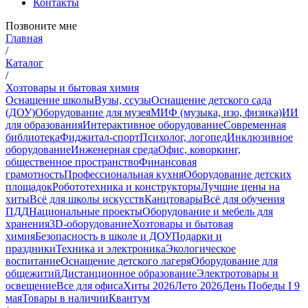
Контакты
Позвоните мне
Главная
/
Каталог
/
Хозтовары и бытовая химия
Оснащение школы
Вузы, ссузы
Оснащение детского сада
(ДОУ)
Оборудование для музея
МИФ (музыка, изо, физика)
ИИ
для образования
Интерактивное оборудование
Современная
библиотека
Фиджитал-спорт
Психолог, логопед
Инклюзивное
оборудование
Инженерная среда
Офис, коворкинг,
общественное пространство
Финансовая
грамотность
Профессиональная кухня
Оборудование детских
площадок
Робототехника и конструкторы
Лучшие цены на
хиты
Всё для школы искусств
Канцтовары
Всё для обучения
ПДД
Национальные проекты
Оборудование и мебель для
хранения
3D-оборудование
Хозтовары и бытовая
химия
Безопасность в школе и ДОУ
Подарки и
праздники
Техника и электроника
Экологическое
воспитание
Оснащение детского лагеря
Оборудование для
общежитий
Дистанционное образование
Электротовары и
освещение
Все для офиса
Хиты 2026
Лето 2026
День Победы I 9
мая
Товары в наличии
Квантум