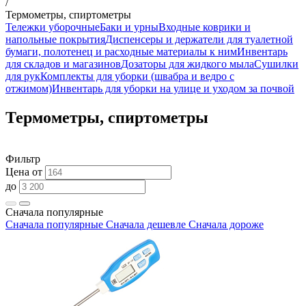
/
Термометры, спиртометры
Тележки уборочные
Баки и урны
Входные коврики и
напольные покрытия
Диспенсеры и держатели для туалетной
бумаги, полотенец и расходные материалы к ним
Инвентарь
для складов и магазинов
Дозаторы для жидкого мыла
Сушилки
для рук
Комплекты для уборки (швабра и ведро с
отжимом)
Инвентарь для уборки на улице и уходом за почвой
Термометры, спиртометры
Фильтр
Цена от
до
Сначала популярные
Сначала популярные
Сначала дешевле
Сначала дороже