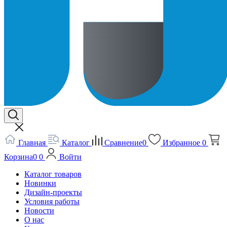
Главная
Каталог
Сравнение
0
Избранное
0
Корзина
0
0
Войти
Каталог товаров
Новинки
Дизайн-проекты
Условия работы
Новости
О нас