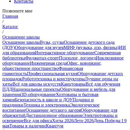
Контакты
Позвоните мне
Главная
/
Каталог
/
Оснащение школы
Оснащение школы
Вузы, ссузы
Оснащение детского сада
(ДОУ)
Оборудование для музея
МИФ (музыка, изо, физика)
ИИ
для образования
Интерактивное оборудование
Современная
библиотека
Фиджитал-спорт
Психолог, логопед
Инклюзивное
оборудование
Инженерная среда
Офис, коворкинг,
общественное пространство
Финансовая
грамотность
Профессиональная кухня
Оборудование детских
площадок
Робототехника и конструкторы
Лучшие цены на
хиты
Всё для школы искусств
Канцтовары
Всё для обучения
ПДД
Национальные проекты
Оборудование и мебель для
хранения
3D-оборудование
Хозтовары и бытовая
химия
Безопасность в школе и ДОУ
Подарки и
праздники
Техника и электроника
Экологическое
воспитание
Оснащение детского лагеря
Оборудование для
общежитий
Дистанционное образование
Электротовары и
освещение
Все для офиса
Хиты 2026
Лето 2026
День Победы I 9
мая
Товары в наличии
Квантум