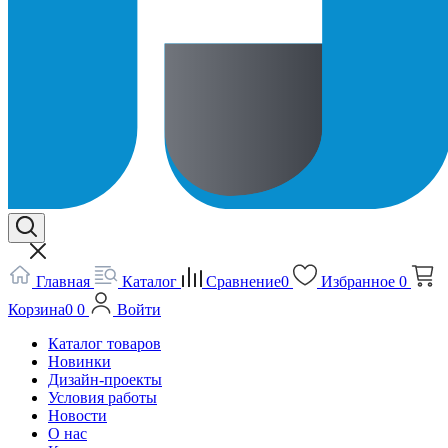
Главная
Каталог
Сравнение
0
Избранное
0
Корзина
0
0
Войти
Каталог товаров
Новинки
Дизайн-проекты
Условия работы
Новости
О нас