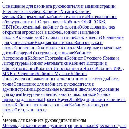
/
Оснащение для кабинета руководителя и администрации
Ученическая мебель
Кабинет Химии
Кабинет
Физики
Современный кабинет технологии
Интерактивное
оборудование и ПО для школы
Кабинет ОБЗР (ОБЖ,
НВП)
Современный кабинет биологии
Оборудование для
открытия агрокласса в школе
Кабинет Начальной
школы
Актовый зал
Столовая и пищеблок в школе
Оснащение
для учительской
Входная зона и холл
Зона отдыха в
школе
Спортивный комплекс в школе
Маркерные и меловые
доски
Гардероб (раздевалка) в школе
Кабинет
Астрономии
Кабинет Географии
Кабинет Русского Языка и
Литературы
Кабинет Математики
Кабинет Истории и
Обществознания
Кабинет Иностранного Языка
Кабинет ИЗО,
МХК и Черчения
Кабинет Музыки
Кабинет
Информатики
Плакатницы и экспозиционные стенды
Роста
точка
Оснащение для кабинета руководителя и
администрации
Профильные классы в школе
Оборудование
для музея
Внеурочная деятельность школьников
Уголок
природы для школы
Проект НаукоЛаб
Медицинский кабинет в
школе
Кабинет психолога в школе
Кабинет логопеда в
школе
Стенды в школу
/
Мебель для кабинета руководителя школы
Мебель для кабинетов администрации в школе
Кресла и стулья