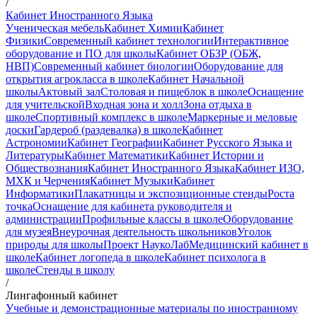
/
Кабинет Иностранного Языка
Ученическая мебель
Кабинет Химии
Кабинет
Физики
Современный кабинет технологии
Интерактивное
оборудование и ПО для школы
Кабинет ОБЗР (ОБЖ,
НВП)
Современный кабинет биологии
Оборудование для
открытия агрокласса в школе
Кабинет Начальной
школы
Актовый зал
Столовая и пищеблок в школе
Оснащение
для учительской
Входная зона и холл
Зона отдыха в
школе
Спортивный комплекс в школе
Маркерные и меловые
доски
Гардероб (раздевалка) в школе
Кабинет
Астрономии
Кабинет Географии
Кабинет Русского Языка и
Литературы
Кабинет Математики
Кабинет Истории и
Обществознания
Кабинет Иностранного Языка
Кабинет ИЗО,
МХК и Черчения
Кабинет Музыки
Кабинет
Информатики
Плакатницы и экспозиционные стенды
Роста
точка
Оснащение для кабинета руководителя и
администрации
Профильные классы в школе
Оборудование
для музея
Внеурочная деятельность школьников
Уголок
природы для школы
Проект НаукоЛаб
Медицинский кабинет в
школе
Кабинет логопеда в школе
Кабинет психолога в
школе
Стенды в школу
/
Лингафонный кабинет
Учебные и демонстрационные материалы по иностранному