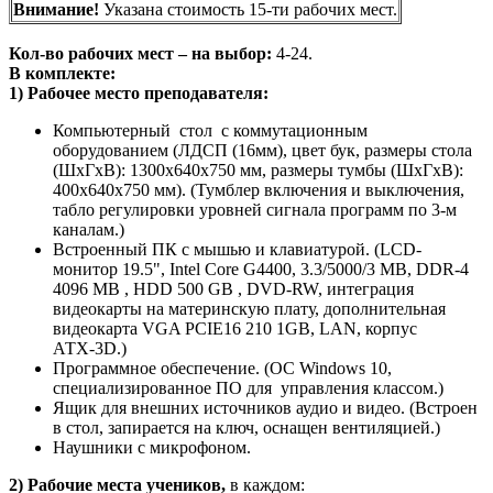
Внимание!
Указана стоимость 15-ти рабочих мест.
Кол-во рабочих мест – на выбор:
4-24.
В комплекте:
1) Рабочее место преподавателя:
Компьютерный стол с коммутационным
оборудованием (ЛДСП (16мм), цвет бук, размеры стола
(ШхГхВ): 1300х640х750 мм, размеры тумбы (ШхГхВ):
400х640х750 мм). (Тумблер включения и выключения,
табло регулировки уровней сигнала программ по 3-м
каналам.)
Встроенный ПК с мышью и клавиатурой. (LCD-
монитор 19.5", Intel Core G4400, 3.3/5000/3 MB, DDR-4
4096 MB , HDD 500 GB , DVD-RW, интеграция
видеокарты на материнскую плату, дополнительная
видеокарта VGA PCIE16 210 1GB, LAN, корпус
АТХ-3D.)
Программное обеспечение. (ОС Windows 10,
специализированное ПО для управления классом.)
Ящик для внешних источников аудио и видео. (Встроен
в стол, запирается на ключ, оснащен вентиляцией.)
Наушники с микрофоном.
2) Рабочие места учеников,
в каждом: