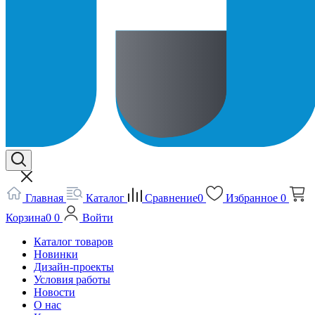
Главная
Каталог
Сравнение
0
Избранное
0
Корзина
0
0
Войти
Каталог товаров
Новинки
Дизайн-проекты
Условия работы
Новости
О нас