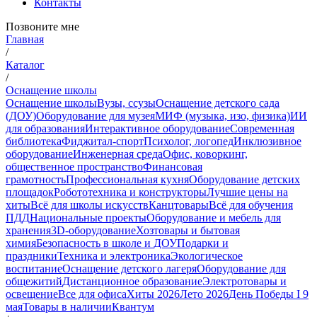
Контакты
Позвоните мне
Главная
/
Каталог
/
Оснащение школы
Оснащение школы
Вузы, ссузы
Оснащение детского сада
(ДОУ)
Оборудование для музея
МИФ (музыка, изо, физика)
ИИ
для образования
Интерактивное оборудование
Современная
библиотека
Фиджитал-спорт
Психолог, логопед
Инклюзивное
оборудование
Инженерная среда
Офис, коворкинг,
общественное пространство
Финансовая
грамотность
Профессиональная кухня
Оборудование детских
площадок
Робототехника и конструкторы
Лучшие цены на
хиты
Всё для школы искусств
Канцтовары
Всё для обучения
ПДД
Национальные проекты
Оборудование и мебель для
хранения
3D-оборудование
Хозтовары и бытовая
химия
Безопасность в школе и ДОУ
Подарки и
праздники
Техника и электроника
Экологическое
воспитание
Оснащение детского лагеря
Оборудование для
общежитий
Дистанционное образование
Электротовары и
освещение
Все для офиса
Хиты 2026
Лето 2026
День Победы I 9
мая
Товары в наличии
Квантум