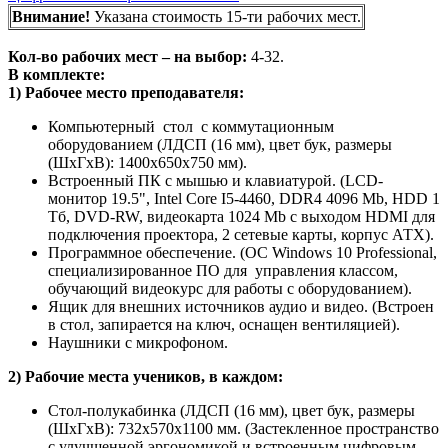
Внимание!
Указана стоимость 15-ти рабочих мест.
Кол-во рабочих мест – на выбор:
4-32.
В комплекте:
1) Рабочее место преподавателя:
Компьютерный стол с коммутационным
оборудованием (ЛДСП (16 мм), цвет бук, размеры
(ШхГхВ): 1400х650х750 мм).
Встроенный ПК с мышью и клавиатурой. (LCD-
монитор 19.5", Intel Core I5-4460, DDR4 4096 Mb, HDD 1
Тб, DVD-RW, видеокарта 1024 Mb с выходом HDMI для
подключения проектора, 2 сетевые карты, корпус АТХ).
Программное обеспечение. (ОС Windows 10 Professional,
специализированное ПО для управления классом,
обучающий видеокурс для работы с оборудованием).
Ящик для внешних источников аудио и видео. (Встроен
в стол, запирается на ключ, оснащен вентиляцией).
Наушники с микрофоном.
2) Рабочие места учеников, в каждом:
Стол-полукабинка (ЛДСП (16 мм), цвет бук, размеры
(ШхГхВ): 732х570х1100 мм. (Застекленное пространство
с улучшенной эргономикой и встроенным цифровым