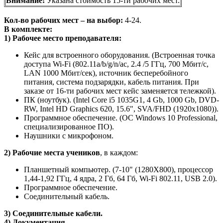
Внимание!
Указана стоимость 15-ти рабочих мест.
Кол-во рабочих мест – на выбор:
4-24.
В комплекте:
1) Рабочее место преподавателя:
Кейс для встроенного оборудования. (Встроенная точка
доступа Wi-Fi (802.11a/b/g/n/ac, 2.4 /5 ГГц, 700 Мбит/с,
LAN 1000 Мбит/сек), источник бесперебойного
питания, система подзарядки, кабель питания. При
заказе от 16-ти рабочих мест кейс заменяется тележкой).
ПК (ноутбук). (Intel Core i5 1035G1, 4 Gb, 1000 Gb, DVD-
RW, Intel HD Graphics 620, 15.6", SVA/FHD (1920x1080)).
Программное обеспечение. (ОС Windows 10 Professional,
специализированное ПО).
Наушники с микрофоном.
2) Рабочие места учеников
, в каждом:
Планшетный компьютер. (7-10" (1280X800), процессор
1,44-1,92 ГГц, 4 ядра, 2 Гб, 64 Гб, Wi-Fi 802.11, USB 2.0).
Программное обеспечение.
Соединительный кабель.
3) Соединительные кабели.
4) Документация.