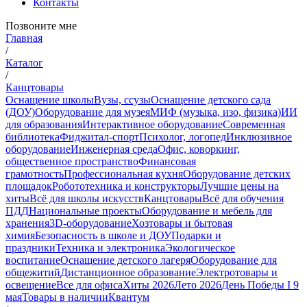
Контакты
Позвоните мне
Главная
/
Каталог
/
Канцтовары
Оснащение школы
Вузы, ссузы
Оснащение детского сада
(ДОУ)
Оборудование для музея
МИФ (музыка, изо, физика)
ИИ
для образования
Интерактивное оборудование
Современная
библиотека
Фиджитал-спорт
Психолог, логопед
Инклюзивное
оборудование
Инженерная среда
Офис, коворкинг,
общественное пространство
Финансовая
грамотность
Профессиональная кухня
Оборудование детских
площадок
Робототехника и конструкторы
Лучшие цены на
хиты
Всё для школы искусств
Канцтовары
Всё для обучения
ПДД
Национальные проекты
Оборудование и мебель для
хранения
3D-оборудование
Хозтовары и бытовая
химия
Безопасность в школе и ДОУ
Подарки и
праздники
Техника и электроника
Экологическое
воспитание
Оснащение детского лагеря
Оборудование для
общежитий
Дистанционное образование
Электротовары и
освещение
Все для офиса
Хиты 2026
Лето 2026
День Победы I 9
мая
Товары в наличии
Квантум