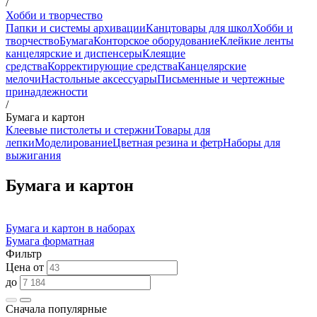
/
Хобби и творчество
Папки и системы архивации
Канцтовары для школ
Хобби и
творчество
Бумага
Конторское оборудование
Клейкие ленты
канцелярские и диспенсеры
Клеящие
средства
Корректирующие средства
Канцелярские
мелочи
Настольные аксессуары
Письменные и чертежные
принадлежности
/
Бумага и картон
Клеевые пистолеты и стержни
Товары для
лепки
Моделирование
Цветная резина и фетр
Наборы для
выжигания
Бумага и картон
Бумага и картон в наборах
Бумага форматная
Фильтр
Цена от
до
Сначала популярные