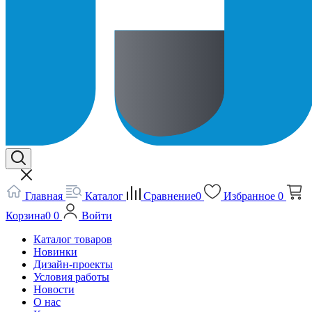
Главная
Каталог
Сравнение
0
Избранное
0
Корзина
0
0
Войти
Каталог товаров
Новинки
Дизайн-проекты
Условия работы
Новости
О нас