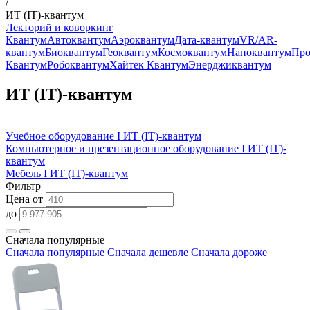
/
ИТ (IT)-квантум
Лекторий и коворкинг
Квантум
Автоквантум
Аэроквантум
Дата-квантум
VR/AR-
квантум
Биоквантум
Геоквантум
Космоквантум
Наноквантум
Про
Квантум
Робоквантум
Хайтек Квантум
Энерджиквантум
ИТ (IT)-квантум
Учебное оборудование I ИТ (IT)-квантум
Компьютерное и презентационное оборудование I ИТ (IT)-
квантум
Мебель I ИТ (IT)-квантум
Фильтр
Цена от
до
Сначала популярные
Сначала популярные
Сначала дешевле
Сначала дороже