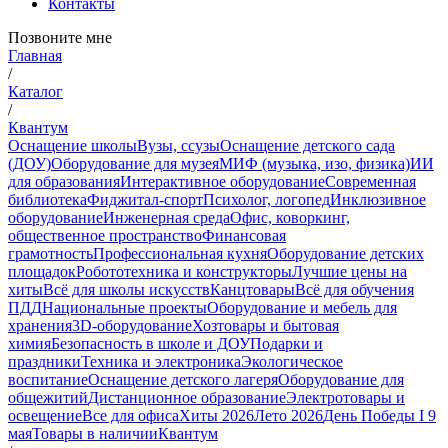
Контакты
Позвоните мне
Главная
/
Каталог
/
Квантум
Оснащение школы
Вузы, ссузы
Оснащение детского сада
(ДОУ)
Оборудование для музея
МИФ (музыка, изо, физика)
ИИ
для образования
Интерактивное оборудование
Современная
библиотека
Фиджитал-спорт
Психолог, логопед
Инклюзивное
оборудование
Инженерная среда
Офис, коворкинг,
общественное пространство
Финансовая
грамотность
Профессиональная кухня
Оборудование детских
площадок
Робототехника и конструкторы
Лучшие цены на
хиты
Всё для школы искусств
Канцтовары
Всё для обучения
ПДД
Национальные проекты
Оборудование и мебель для
хранения
3D-оборудование
Хозтовары и бытовая
химия
Безопасность в школе и ДОУ
Подарки и
праздники
Техника и электроника
Экологическое
воспитание
Оснащение детского лагеря
Оборудование для
общежитий
Дистанционное образование
Электротовары и
освещение
Все для офиса
Хиты 2026
Лето 2026
День Победы I 9
мая
Товары в наличии
Квантум