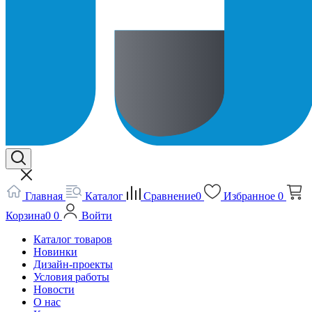
Главная
Каталог
Сравнение
0
Избранное
0
Корзина
0
0
Войти
Каталог товаров
Новинки
Дизайн-проекты
Условия работы
Новости
О нас