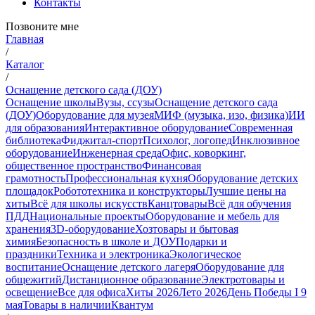
Контакты
Позвоните мне
Главная
/
Каталог
/
Оснащение детского сада (ДОУ)
Оснащение школы
Вузы, ссузы
Оснащение детского сада
(ДОУ)
Оборудование для музея
МИФ (музыка, изо, физика)
ИИ
для образования
Интерактивное оборудование
Современная
библиотека
Фиджитал-спорт
Психолог, логопед
Инклюзивное
оборудование
Инженерная среда
Офис, коворкинг,
общественное пространство
Финансовая
грамотность
Профессиональная кухня
Оборудование детских
площадок
Робототехника и конструкторы
Лучшие цены на
хиты
Всё для школы искусств
Канцтовары
Всё для обучения
ПДД
Национальные проекты
Оборудование и мебель для
хранения
3D-оборудование
Хозтовары и бытовая
химия
Безопасность в школе и ДОУ
Подарки и
праздники
Техника и электроника
Экологическое
воспитание
Оснащение детского лагеря
Оборудование для
общежитий
Дистанционное образование
Электротовары и
освещение
Все для офиса
Хиты 2026
Лето 2026
День Победы I 9
мая
Товары в наличии
Квантум