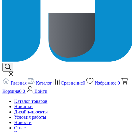
Главная
Каталог
Сравнение
0
Избранное
0
Корзина
0
0
Войти
Каталог товаров
Новинки
Дизайн-проекты
Условия работы
Новости
О нас