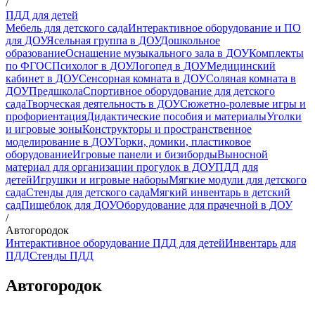
/
ПДД для детей
Мебель для детского сада
Интерактивное оборудование и ПО
для ДОУ
Ясельная группа в ДОУ
Дошкольное
образование
Оснащение музыкального зала в ДОУ
Комплекты
по ФГОС
Психолог в ДОУ
Логопед в ДОУ
Медицинский
кабинет в ДОУ
Сенсорная комната в ДОУ
Соляная комната в
ДОУ
Предшкола
Спортивное оборудование для детского
сада
Творческая деятельность в ДОУ
Сюжетно-ролевые игры и
профориентация
Дидактические пособия и материалы
Уголки
и игровые зоны
Конструкторы и пространственное
моделирование в ДОУ
Горки, домики, пластиковое
оборудование
Игровые панели и бизиборды
Выносной
материал для организации прогулок в ДОУ
ПДД для
детей
Игрушки и игровые наборы
Мягкие модули для детского
сада
Стенды для детского сада
Мягкий инвентарь в детский
сад
Пищеблок для ДОУ
Оборудование для прачечной в ДОУ
/
Автогородок
Интерактивное оборудование ПДД для детей
Инвентарь для
ПДД
Стенды ПДД
Автогородок