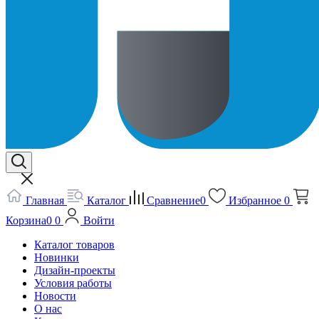
Главная
Каталог
Сравнение
0
Избранное
0
Корзина
0
0
Войти
Каталог товаров
Новинки
Дизайн-проекты
Условия работы
Новости
О нас