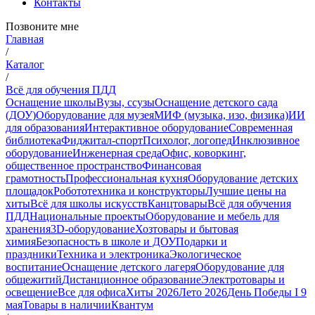
Контакты
Позвоните мне
Главная
/
Каталог
/
Всё для обучения ПДД
Оснащение школы
Вузы, ссузы
Оснащение детского сада
(ДОУ)
Оборудование для музея
МИФ (музыка, изо, физика)
ИИ
для образования
Интерактивное оборудование
Современная
библиотека
Фиджитал-спорт
Психолог, логопед
Инклюзивное
оборудование
Инженерная среда
Офис, коворкинг,
общественное пространство
Финансовая
грамотность
Профессиональная кухня
Оборудование детских
площадок
Робототехника и конструкторы
Лучшие цены на
хиты
Всё для школы искусств
Канцтовары
Всё для обучения
ПДД
Национальные проекты
Оборудование и мебель для
хранения
3D-оборудование
Хозтовары и бытовая
химия
Безопасность в школе и ДОУ
Подарки и
праздники
Техника и электроника
Экологическое
воспитание
Оснащение детского лагеря
Оборудование для
общежитий
Дистанционное образование
Электротовары и
освещение
Все для офиса
Хиты 2026
Лето 2026
День Победы I 9
мая
Товары в наличии
Квантум