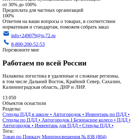
от 30% до 100%
Предоплата для частных организаций
100%
Ответим на ваши вопросы о товарах, в соответствии
нормативам и стандартам, поможем собрать заказ
info+249079@n-72.ru
8-800-200-52-53
Перезвоните мне
Работаем по всей России
Налажена логистика в удаленные и сложные регионы,
в том числе Дальний Восток, Крайний Север, Сахалин,
Калининградская область, ДНР и ЛНР.
13 050
Объектов оснастили
Разделы:
Стенды ПДД в школе
•
Автогородок
•
Инвентарь по ПДД
•
Стенды по ПДД
•
Автогородок I Безопасное колесо
•
ПДД
•
Автогородок
•
Инвентарь для ПДД
•
Стенды ПДД
•
Теги:
Товар по Приказу Минпросвещения № 838 (804)