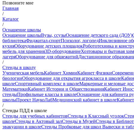
Позвоните мне
Главная
/
Каталог
/
Оснащение школы
Оснащение школы
Вузы, ссузы
Оснащение детского сада (ДОУ)
библиотека
Фиджитал-спорт
Психолог, логопед
Инклюзивное об
кухня
Оборудование детских площадок
Робототехника и констр
мебель для хранения
3D-оборудование
Хозтовары и бытовая хи
лагеря
Оборудование для общежитий
Дистанционное образован
/
Стенды в школу
Ученическая мебель
Кабинет Химии
Кабинет Физики
Современн
биологии
Оборудование для открытия агрокласса в школе
Кабин
школе
Спортивный комплекс в школе
Маркерные и меловые до
Математики
Кабинет Истории и Обществознания
Кабинет Инос
стенды
Профильные классы в школе
Оснащение для кабинета р
школы
Проект НаукоЛаб
Медицинский кабинет в школе
Кабинет
/
Стенды ПДД в школе
Стенды для учебных кабинетов
Стенды в Классный уголок
Стен
школе
Стенды в Актовый зал
Стенды в Музей
Стенды в Библиот
эвакуации в школе
Стенды Пробковые для школ
Вывески и таб