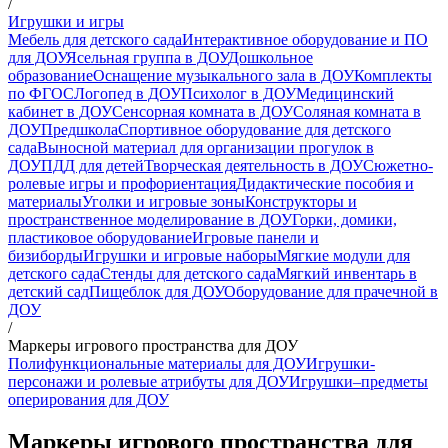
/
Игрушки и игры
Мебель для детского сада
Интерактивное оборудование и ПО
для ДОУ
Ясельная группа в ДОУ
Дошкольное
образование
Оснащение музыкального зала в ДОУ
Комплекты
по ФГОС
Логопед в ДОУ
Психолог в ДОУ
Медицинский
кабинет в ДОУ
Сенсорная комната в ДОУ
Соляная комната в
ДОУ
Предшкола
Спортивное оборудование для детского
сада
Выносной материал для организации прогулок в
ДОУ
ПДД для детей
Творческая деятельность в ДОУ
Сюжетно-
ролевые игры и профориентация
Дидактические пособия и
материалы
Уголки и игровые зоны
Конструкторы и
пространственное моделирование в ДОУ
Горки, домики,
пластиковое оборудование
Игровые панели и
бизиборды
Игрушки и игровые наборы
Мягкие модули для
детского сада
Стенды для детского сада
Мягкий инвентарь в
детский сад
Пищеблок для ДОУ
Оборудование для прачечной в
ДОУ
/
Маркеры игрового пространства для ДОУ
Полифункциональные материалы для ДОУ
Игрушки-
персонажи и ролевые атрибуты для ДОУ
Игрушки–предметы
оперирования для ДОУ
Маркеры игрового пространства для