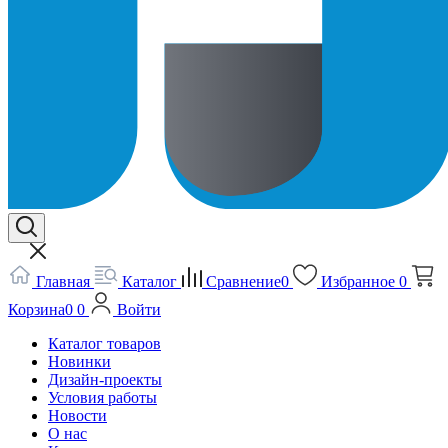
Главная
Каталог
Сравнение
0
Избранное
0
Корзина
0
0
Войти
Каталог товаров
Новинки
Дизайн-проекты
Условия работы
Новости
О нас