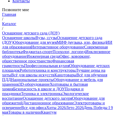
Контакты
Позвоните мне
Главная
/
Каталог
/
Оснащение детского сада (ДОУ)
Оснащение школы
Вузы, ссузы
Оснащение детского сада
(ДОУ)
Оборудование для музея
МИФ (музыка, изо, физика)
ИИ
для образования
Интерактивное оборудование
Современная
библиотека
Фиджитал-спорт
Психолог, логопед
Инклюзивное
оборудование
Инженерная среда
Офис, коворкинг,
общественное пространство
Финансовая
грамотность
Профессиональная кухня
Оборудование детских
площадок
Робототехника и конструкторы
Лучшие цены на
хиты
Всё для школы искусств
Канцтовары
Всё для обучения
ПДД
Национальные проекты
Оборудование и мебель для
хранения
3D-оборудование
Хозтовары и бытовая
химия
Безопасность в школе и ДОУ
Подарки и
праздники
Техника и электроника
Экологическое
воспитание
Оснащение детского лагеря
Оборудование для
общежитий
Дистанционное образование
Электротовары и
освещение
Все для офиса
Хиты 2026
Лето 2026
День Победы I 9
мая
Товары в наличии
Квантум