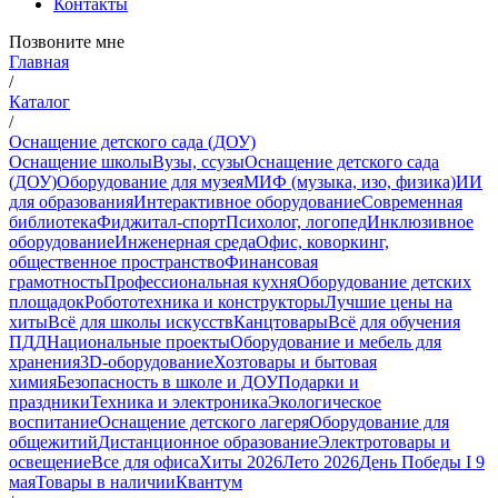
Контакты
Позвоните мне
Главная
/
Каталог
/
Оснащение детского сада (ДОУ)
Оснащение школы
Вузы, ссузы
Оснащение детского сада
(ДОУ)
Оборудование для музея
МИФ (музыка, изо, физика)
ИИ
для образования
Интерактивное оборудование
Современная
библиотека
Фиджитал-спорт
Психолог, логопед
Инклюзивное
оборудование
Инженерная среда
Офис, коворкинг,
общественное пространство
Финансовая
грамотность
Профессиональная кухня
Оборудование детских
площадок
Робототехника и конструкторы
Лучшие цены на
хиты
Всё для школы искусств
Канцтовары
Всё для обучения
ПДД
Национальные проекты
Оборудование и мебель для
хранения
3D-оборудование
Хозтовары и бытовая
химия
Безопасность в школе и ДОУ
Подарки и
праздники
Техника и электроника
Экологическое
воспитание
Оснащение детского лагеря
Оборудование для
общежитий
Дистанционное образование
Электротовары и
освещение
Все для офиса
Хиты 2026
Лето 2026
День Победы I 9
мая
Товары в наличии
Квантум