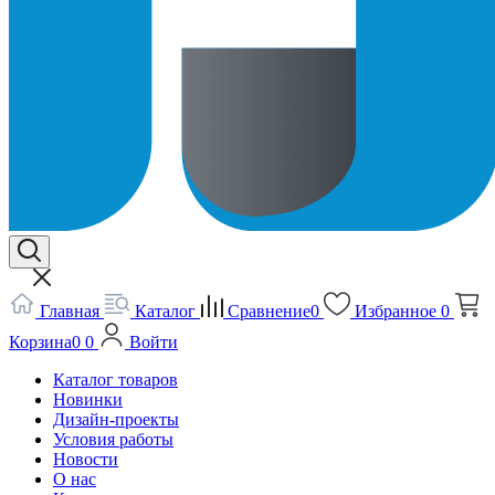
Главная
Каталог
Сравнение
0
Избранное
0
Корзина
0
0
Войти
Каталог товаров
Новинки
Дизайн-проекты
Условия работы
Новости
О нас