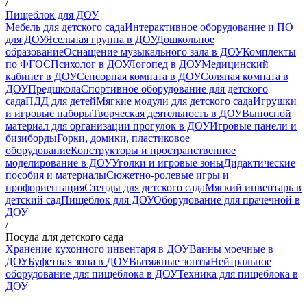
/
Пищеблок для ДОУ
Мебель для детского сада
Интерактивное оборудование и ПО
для ДОУ
Ясельная группа в ДОУ
Дошкольное
образование
Оснащение музыкального зала в ДОУ
Комплекты
по ФГОС
Психолог в ДОУ
Логопед в ДОУ
Медицинский
кабинет в ДОУ
Сенсорная комната в ДОУ
Соляная комната в
ДОУ
Предшкола
Спортивное оборудование для детского
сада
ПДД для детей
Мягкие модули для детского сада
Игрушки
и игровые наборы
Творческая деятельность в ДОУ
Выносной
материал для организации прогулок в ДОУ
Игровые панели и
бизиборды
Горки, домики, пластиковое
оборудование
Конструкторы и пространственное
моделирование в ДОУ
Уголки и игровые зоны
Дидактические
пособия и материалы
Сюжетно-ролевые игры и
профориентация
Стенды для детского сада
Мягкий инвентарь в
детский сад
Пищеблок для ДОУ
Оборудование для прачечной в
ДОУ
/
Посуда для детского сада
Хранение кухонного инвентаря в ДОУ
Ванны моечные в
ДОУ
Буфетная зона в ДОУ
Вытяжные зонты
Нейтральное
оборудование для пищеблока в ДОУ
Техника для пищеблока в
ДОУ