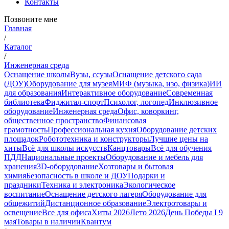
Контакты
Позвоните мне
Главная
/
Каталог
/
Инженерная среда
Оснащение школы
Вузы, ссузы
Оснащение детского сада
(ДОУ)
Оборудование для музея
МИФ (музыка, изо, физика)
ИИ
для образования
Интерактивное оборудование
Современная
библиотека
Фиджитал-спорт
Психолог, логопед
Инклюзивное
оборудование
Инженерная среда
Офис, коворкинг,
общественное пространство
Финансовая
грамотность
Профессиональная кухня
Оборудование детских
площадок
Робототехника и конструкторы
Лучшие цены на
хиты
Всё для школы искусств
Канцтовары
Всё для обучения
ПДД
Национальные проекты
Оборудование и мебель для
хранения
3D-оборудование
Хозтовары и бытовая
химия
Безопасность в школе и ДОУ
Подарки и
праздники
Техника и электроника
Экологическое
воспитание
Оснащение детского лагеря
Оборудование для
общежитий
Дистанционное образование
Электротовары и
освещение
Все для офиса
Хиты 2026
Лето 2026
День Победы I 9
мая
Товары в наличии
Квантум