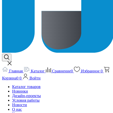
Главная
Каталог
Сравнение
0
Избранное
0
Корзина
0
0
Войти
Каталог товаров
Новинки
Дизайн-проекты
Условия работы
Новости
О нас