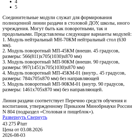
4
5
Соединительные модули служат для формирования
полноценной линии раздачи в столовой ДОУ, школы, иного
учреждения. Могут быть как поворотными, так и
продольными. Представлены следующие варианты модулей:
1. Модуль нейтральный МН-70КМ нейтральный стол (630
мм).
2. Модуль поворотный МП-45КМ (внешн. 45 градусов,
размеры: 566(811)x705(1030)x870 мм)
3. Модуль поворотный МП-90КМ (внешн. 90 градусов,
размеры: 997(1451)x705(1030)x870 мм)
4. Модуль поворотный МП-45КМ-01 (внутр.. 45 градусов,
размеры: 784x705x870 мм) без направляющей
5. Модуль поворотный МП-90КМ-01 (внутр. 90 градусов,
размеры: 1461x705x870 мм) без направляющей.
Линия раздачи соответствует Перечню средств обучения и
воспитания, утвержденному Приказом Минобрнауки России
N 804 (подраздел «Столовая и пищеблок»).
Развернуть
Свернуть
43 275
₽
/шт
Цена от 03.08.2026
2026-08-03