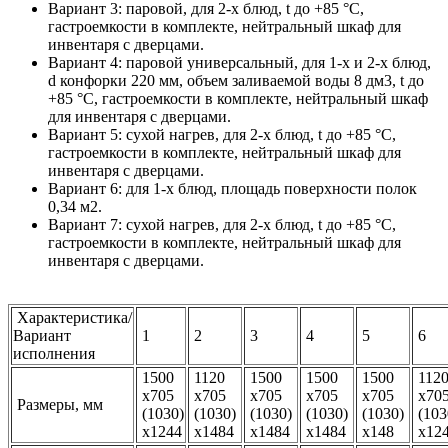
Вариант 3: паровой, для 2-х блюд, t до +85 °С,
гастроемкости в комплекте, нейтральный шкаф для
инвентаря с дверцами.
Вариант 4: паровой универсальный, для 1-х и 2-х блюд,
d конфорки 220 мм, объем заливаемой воды 8 дм3, t до
+85 °С, гастроемкости в комплекте, нейтральный шкаф
для инвентаря с дверцами.
Вариант 5: сухой нагрев, для 2-х блюд, t до +85 °С,
гастроемкости в комплекте, нейтральный шкаф для
инвентаря с дверцами.
Вариант 6: для 1-х блюд, площадь поверхности полок
0,34 м2.
Вариант 7: сухой нагрев, для 2-х блюд, t до +85 °С,
гастроемкости в комплекте, нейтральный шкаф для
инвентаря с дверцами.
Характеристика/
Вариант
1
2
3
4
5
6
исполнения
1500
1120
1500
1500
1500
112
x705
x705
x705
x705
x705
x70
Размеры, мм
(1030)
(1030)
(1030)
(1030)
(1030)
(103
х1244
x1484
x1484
x1484
x148
x12