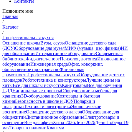
Контакты
Позвоните мне
Главная
/
Каталог
/
Профессиональная кухня
Оснащение школы
Вузы, ссузы
Оснащение детского сада
(ДОУ)
Оборудование для музея
МИФ (музыка, изо, физика)
ИИ
для образования
Интерактивное оборудование
Современная
библиотека
Фиджитал-спорт
Психолог, логопед
Инклюзивное
оборудование
Инженерная среда
Офис, коворкинг,
общественное пространство
Финансовая
грамотность
Профессиональная кухня
Оборудование детских
площадок
Робототехника и конструкторы
Лучшие цены на
хиты
Всё для школы искусств
Канцтовары
Всё для обучения
ПДД
Национальные проекты
Оборудование и мебель для
хранения
3D-оборудование
Хозтовары и бытовая
химия
Безопасность в школе и ДОУ
Подарки и
праздники
Техника и электроника
Экологическое
воспитание
Оснащение детского лагеря
Оборудование для
общежитий
Дистанционное образование
Электротовары и
освещение
Все для офиса
Хиты 2026
Лето 2026
День Победы I 9
мая
Товары в наличии
Квантум