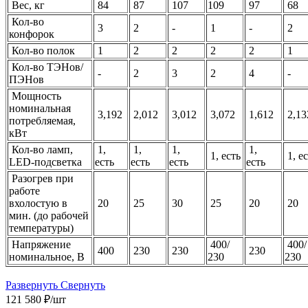
Вес, кг
84
87
107
109
97
68
Кол-во
3
2
-
1
-
2
конфорок
Кол-во полок
1
2
2
2
2
1
Кол-во ТЭНов/
-
2
3
2
4
-
ПЭНов
Мощность
номинальная
3,192
2,012
3,012
3,072
1,612
2,13
потребляемая,
кВт
Кол-во ламп,
1,
1,
1,
1,
1, есть
1, е
LED-подсветка
есть
есть
есть
есть
Разогрев при
работе
вхолостую в
20
25
30
25
20
20
мин. (до рабочей
температуры)
Напряжение
400/
400/
400
230
230
230
номинальное, В
230
230
Развернуть
Свернуть
121 580
₽
/шт