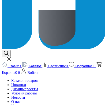
Главная
Каталог
Сравнение
0
Избранное
0
Корзина
0
0
Войти
Каталог товаров
Новинки
Дизайн-проекты
Условия работы
Новости
О нас