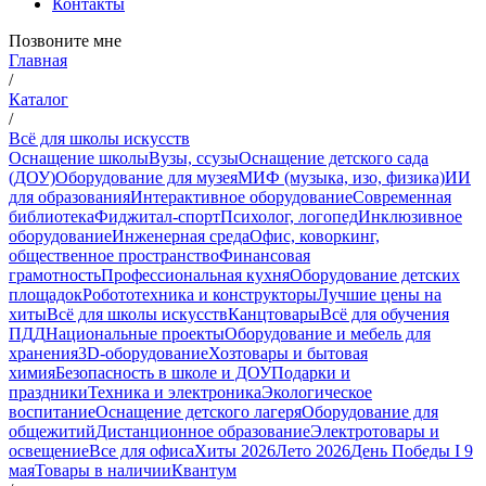
Контакты
Позвоните мне
Главная
/
Каталог
/
Всё для школы искусств
Оснащение школы
Вузы, ссузы
Оснащение детского сада
(ДОУ)
Оборудование для музея
МИФ (музыка, изо, физика)
ИИ
для образования
Интерактивное оборудование
Современная
библиотека
Фиджитал-спорт
Психолог, логопед
Инклюзивное
оборудование
Инженерная среда
Офис, коворкинг,
общественное пространство
Финансовая
грамотность
Профессиональная кухня
Оборудование детских
площадок
Робототехника и конструкторы
Лучшие цены на
хиты
Всё для школы искусств
Канцтовары
Всё для обучения
ПДД
Национальные проекты
Оборудование и мебель для
хранения
3D-оборудование
Хозтовары и бытовая
химия
Безопасность в школе и ДОУ
Подарки и
праздники
Техника и электроника
Экологическое
воспитание
Оснащение детского лагеря
Оборудование для
общежитий
Дистанционное образование
Электротовары и
освещение
Все для офиса
Хиты 2026
Лето 2026
День Победы I 9
мая
Товары в наличии
Квантум