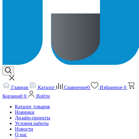
Главная
Каталог
Сравнение
0
Избранное
0
Корзина
0
0
Войти
Каталог товаров
Новинки
Дизайн-проекты
Условия работы
Новости
О нас