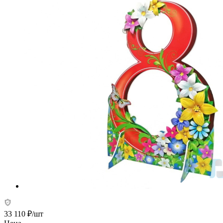
33 110
₽
/шт