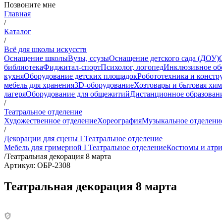
Позвоните мне
Главная
/
Каталог
/
Всё для школы искусств
Оснащение школы
Вузы, ссузы
Оснащение детского сада (ДОУ)
библиотека
Фиджитал-спорт
Психолог, логопед
Инклюзивное об
кухня
Оборудование детских площадок
Робототехника и констр
мебель для хранения
3D-оборудование
Хозтовары и бытовая хи
лагеря
Оборудование для общежитий
Дистанционное образован
/
Театральное отделение
Художественное отделение
Хореография
Музыкальное отделени
/
Декорации для сцены I Театральное отделение
Мебель для гримерной I Театральное отделение
Костюмы и атри
/
Театральная декорация 8 марта
Артикул: ОБР-2308
Театральная декорация 8 марта