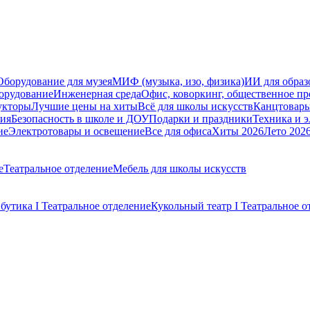
Оборудование для музея
МИФ (музыка, изо, физика)
ИИ для образ
орудование
Инженерная среда
Офис, коворкинг, общественное пр
укторы
Лучшие цены на хиты
Всё для школы искусств
Канцтовар
мия
Безопасность в школе и ДОУ
Подарки и праздники
Техника и 
ие
Электротовары и освещение
Все для офиса
Хиты 2026
Лето 202
е
Театральное отделение
Мебель для школы искусств
бутика I Театральное отделение
Кукольный театр I Театральное о