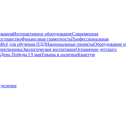
ования
Интерактивное оборудование
Современная
остранство
Финансовая грамотность
Профессиональная
ы
Всё для обучения ПДД
Национальные проекты
Оборудование и
электроника
Экологическое воспитание
Оснащение детского
6
День Победы I 9 мая
Товары в наличии
Квантум
тделение