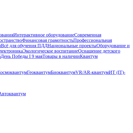
ования
Интерактивное оборудование
Современная
остранство
Финансовая грамотность
Профессиональная
ы
Всё для обучения ПДД
Национальные проекты
Оборудование и
электроника
Экологическое воспитание
Оснащение детского
6
День Победы I 9 мая
Товары в наличии
Квантум
осмоквантум
Геоквантум
Биоквантум
VR/AR-квантум
ИТ (IT)-
 Автоквантум