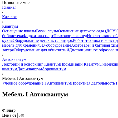
Позвоните мне
Главная
/
Каталог
/
Квантум
Оснащение школы
Вузы, ссузы
Оснащение детского сада (ДОУ)
библиотека
Фиджитал-спорт
Психолог, логопед
Инклюзивное об
кухня
Оборудование детских площадок
Робототехника и констр
мебель для хранения
3D-оборудование
Хозтовары и бытовая хи
лагеря
Оборудование для общежитий
Дистанционное образован
/
Автоквантум
Лекторий и коворкинг Квантум
Промдизайн Квантум
Энерджик
квантум
Дата-квантум
Аэроквантум
/
Мебель I Автоквантум
Учебное оборудование I Автоквантум
Проектная деятельность 
Мебель I Автоквантум
Фильтр
Цена от