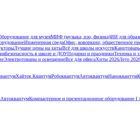
Оборудование для музея
МИФ (музыка, изо, физика)
ИИ для образ
орудование
Инженерная среда
Офис, коворкинг, общественное пр
укторы
Лучшие цены на хиты
Всё для школы искусств
Канцтовар
мия
Безопасность в школе и ДОУ
Подарки и праздники
Техника и 
ие
Электротовары и освещение
Все для офиса
Хиты 2026
Лето 202
вантум
Хайтек Квантум
Робоквантум
Автоквантум
Наноквантум
К
I Автоквантум
Компьютерное и презентационное оборудование I