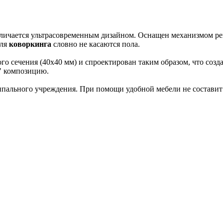
тличается ультрасовременным дизайном. Оснащен механизмом ре
для
коворкинга
словно не касаются пола.
о сечения (40х40 мм) и спроектирован таким образом, что созд
ю" композицию.
ального учреждения. При помощи удобной мебели не составит т